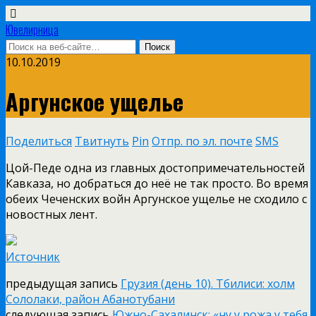
Ювелирница
10.10.2019
Аргунское ущелье
Поделиться
Твитнуть
Pin
Отпр. по эл. почте
SMS
Цой-Педе одна из главных достопримечательностей
Кавказа, но добраться до неё не так просто. Во время
обеих Чеченских войн Аргунское ущелье не сходило с
новостных лент.
Источник
предыдущая запись
Грузия (день 10). Тбилиси: холм
Сололаки, район Абанотубани
следующая запись
Южно-Сахалинск: «ну у рожа у тебя