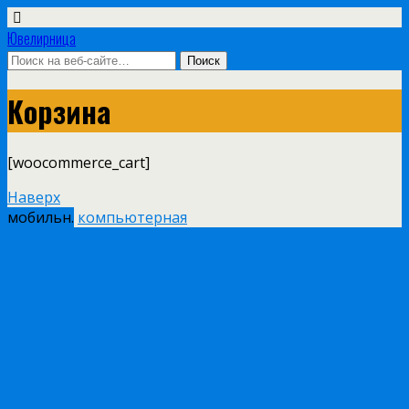
Ювелирница
Корзина
[woocommerce_cart]
Наверх
мобильн.
компьютерная