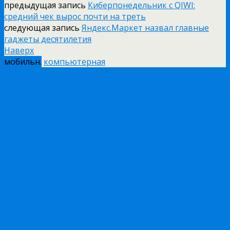
предыдущая запись
Киберпонедельник с QIWI:
средний чек вырос почти на треть
следующая запись
Яндекс.Маркет назвал главные
гаджеты десятилетия
Наверх
мобильн.
компьютерная