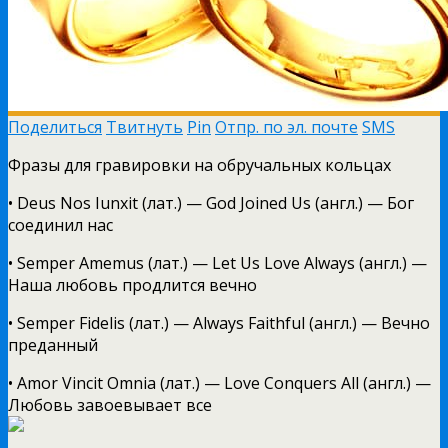
Поделиться
Твитнуть
Pin
Отпр. по эл. почте
SMS
Фразы для гравировки на обручальных кольцах
• Deus Nos Iunxit (лат.) — God Joined Us (англ.) — Бог
соединил нас
• Semper Amemus (лат.) — Let Us Love Always (англ.) —
Наша любовь продлится вечно
• Semper Fidelis (лат.) — Always Faithful (англ.) — Вечно
преданный
• Amor Vincit Omnia (лат.) — Love Conquers All (англ.) —
Любовь завоевывает все