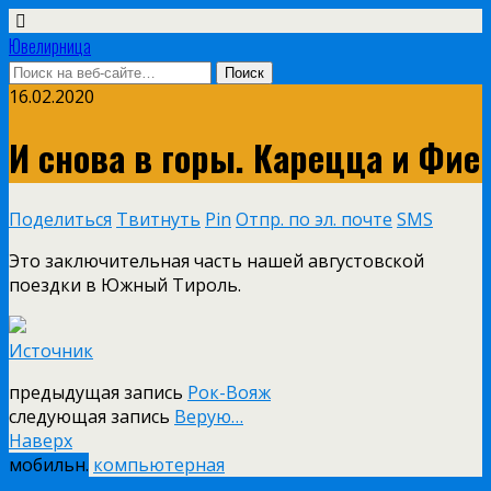
Ювелирница
16.02.2020
И снова в горы. Карецца и Фие
Поделиться
Твитнуть
Pin
Отпр. по эл. почте
SMS
Это заключительная часть нашей августовской
поездки в Южный Тироль.
Источник
предыдущая запись
Рок-Вояж
следующая запись
Верую…
Наверх
мобильн.
компьютерная