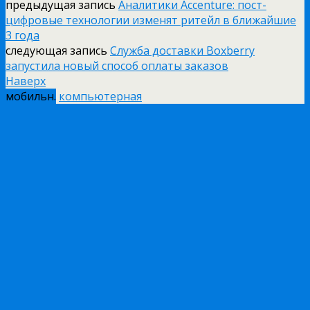
предыдущая запись
Аналитики Accenture: пост-
цифровые технологии изменят ритейл в ближайшие
3 года
следующая запись
Служба доставки Boxberry
запустила новый способ оплаты заказов
Наверх
мобильн.
компьютерная