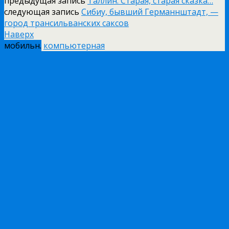
предыдущая запись
Таллин. Старая, старая сказка…
следующая запись
Сибиу, бывший Германнштадт, —
город трансильванских саксов
Наверх
мобильн.
компьютерная