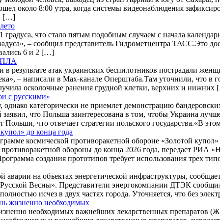
ошел около 8:00 утра, когда системы видеонаблюдения зафиксир
й […]
 лето
 градуса, что стало пятым подобным случаем с начала календар
радуса», – сообщил представитель Гидрометцентра ТАСС.Это дост
ались 6 и 2 […]
 БПЛА
и в результате атак украинских беспилотников пострадали жен
ека», – написали в Max-канале Оперштаба.Там уточнили, что в 
лучила осколочные ранения грудной клетки, верхних и нижних 
ои с русскими»
 однако категорически не приемлет демонстрацию бандеровских
заявил, что Польша заинтересована в том, чтобы Украина лучше
 Польши, что отвечает стратегии польского государства.«В это
купол» до конца года
грамме космической противоракетной обороне «Золотой купол» д
противоракетной обороны до конца 2026 года, передает РИА «Н
рограмма создания прототипов требует использования трех тип
зной аварии на объектах энергетической инфраструктуры, сообщ
ы Русской Весны». Представители энергокомпании ДТЭК сообщил
полностью исчез в двух частях города. Уточняется, что без эле
ень жизненно необходимых
изненно необходимых важнейших лекарственных препаратов (Ж