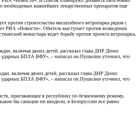
т РИА «Новости». В список планируют добавить пять новых
но необходимых важнейших лекарственных препаратов еще
ет против строительства масштабного ветропарка рядом с
ет РИА «Новости». Обитель выступает против возведения
стианский монастырь ведет борьбу против проекта ветропарка,
дан, включая двоих детей, рассказал глава ДНР Денис
ак ударных БПЛА ВФУ», – написал он.Пушилин уточнил, что
ан, включая двоих детей, рассказал глава ДНР Денис
ак ударных БПЛА ВФУ», – написал он.Пушилин уточнил, что
рств, приезжающие в республику по безвизовому режиму,
какие бы санкции ни вводили, в Белоруссию все равно