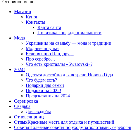
Основное меню
Магазин
Купон
Контакты
Карта сайта
Политика конфиденциальности
Мода
Украшения на свадьбу — мода и традиции
Модные штучки
Если вы про Пандору…
Про серебро…
Что есть кристаллы «Swarovski»?
2024!
Одеться достойно для встречи Нового Года
Что будем есть?
Подарки для семьи
Подарки на 2022!
Предсказания на 2024
Сервировка
Свадьба
Для свадьбы
От ювелирниц
Отдых
Красивые места для отдыха и путешествий.
Советы
Полезные советы по уходу за золотыми , серебря