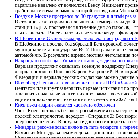
параплане недалеко от волнолома Бенсу. Инцидент произ
сработала система, в рамках которой сотрудники Морско
Воздух в Москве прогрелся до 30 градусов в пятый раз за
В столице зафиксировано повышение температуры до 30,1
станции ВДНХ прогревался в течение дня до плюс 30,1 г
начала августа. Ранее аналогичные температуры фиксиров
В Шебекино и Октябрьском два человека пострадали от
В Шебекино и поселке Октябрьский Белгородской област
муниципалитета под ударами ВСУ. Пострадали два челов
автомобилю. В результате взрыва местная жительница по
Навроцкий пообещал Украине помощь, «где бы ни шли б
Варшава продолжит оказывать военную поддержку Киеву,
дворца президент Польши Кароль Навроцкий. Навроцкий 
Федерации и держала русских солдат как можно дальше от
Bloomberg: Пентагон завершит испытания ПРО «Золотой 
Пентагон планирует завершить первые испытания по про
завершить начальные испытания программы космической 
еще не опробованной технологии намечены на 2027 год.П
Киев из-за аварии оказался частично обесточен
Часть Киева осталась без электроснабжения из-за серье
подачей электричества, передает «Операция Z: Военкор
энергообеспечения. В результате данного инцидента свет 
Минздрав рекомендовал включить пять лекарств в переч
Комиссия Минздрава рекомендовала дополнить список ж