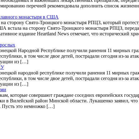
 необходимых и важнейших лекарственных препаратов, передае
рмированию перечней рекомендовала дополнить список жизнен
ославного монастыря в США
на сторону Свято-Троицкого монастыря РПЦЗ, который протесту
А встала на сторону Свято-Троицкого монастыря РПЦЗ, переда
ативное издание Heartland News отмечает, что исторический хри
зрослых
онецкой Народной Республике получили ранения 11 мирных граж
публики, в том числе двое детей, пострадали сегодня из-за ат
уации из […]
СУ
онецкой народной республике получили ранения 11 мирных гражд
публики, в том числе двое детей, пострадали сегодня из-за ат
уации из […]
ями
кам, которые совершают граждане соседних европейских госуда
и в Вилейский район Минской области. Лукашенко заявил, что 
. Пусть это немножко […]