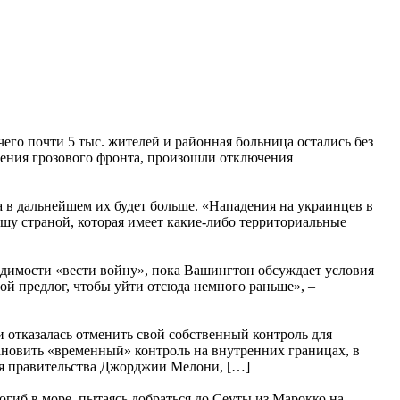
чего почти 5 тыс. жителей и районная больница остались без
дения грозового фронта, произошли отключения
в дальнейшем их будет больше. «Нападения на украинцев в
льшу страной, которая имеет какие-либо территориальные
одимости «вести войну», пока Вашингтон обсуждает условия
ой предлог, чтобы уйти отсюда немного раньше», –
 отказалась отменить свой собственный контроль для
ановить «временный» контроль на внутренних границах, в
ия правительства Джорджии Мелони, […]
гиб в море, пытаясь добраться до Сеуты из Марокко на