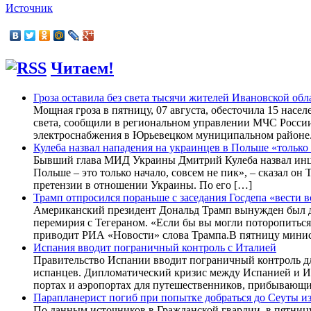
Источник
Читаем!
Гроза оставила без света тысячи жителей Ивановской обл
Мощная гроза в пятницу, 07 августа, обесточила 15 насе
света, сообщили в региональном управлении МЧС России.
электроснабжения в Юрьевецком муниципальном районе.
Кулеба назвал нападения на украинцев в Польше «только
Бывший глава МИД Украины Дмитрий Кулеба назвал инцид
Польше – это только начало, совсем не пик», – сказал он
претензии в отношении Украины. По его […]
Трамп отпросился пораньше с заседания Госдепа «вести 
Американский президент Дональд Трамп вынужден был до
перемирия с Тегераном. «Если бы вы могли поторопиться,
приводит РИА «Новости» слова Трампа.В пятницу минис
Испания вводит пограничный контроль с Италией
Правительство Испании вводит пограничный контроль дл
испанцев. Дипломатический кризис между Испанией и Ит
портах и аэропортах для путешественников, прибывающи
Парапланерист погиб при попытке добраться до Сеуты и
По данным источников в Гражданской гвардии, в пятницу