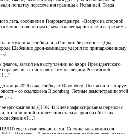
овали попытку пересечения границы с Испанией. Тогда
ного лета, сообщили в Гидрометцентре. «Воздух на опорной
ижение стало пятым с начала календарного лета и третьим с
щина и мужчина, сообщили в Оперштабе региона. «Два
городе Шебекино дрон-камикадзе ударил по припаркованному
[…]
 флагов, заявил на выступлении во дворе Президентского
 справлялись с постсоветским наследием Российской
м […]
о конца 2026 года, сообщает Bloomberg. Пентагон планирует
овости» со ссылкой на Bloomberg. Летные демонстрации этой
ов […]
ает энергокомпания ДТЭК. В Киеве зафиксированы перебои с
и, что причиной отключения стала авария на объектах
ктроснабжения […]
НВЛП) еще пятью лекарствами. Специальная комиссия