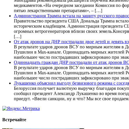
Минздрава рекомендовала расширить перечень жизненно
медикаментов.«На очередном заседании Комиссия по фо
пятью лекарственными препаратами», – […]
Администрация Трампа встала на защиту русского прав
Правительство президента США Дональда Трампа встало 
историческим кладбищем. Администрация президента СШ
огромных ветрогенераторов вблизи своих земель.Консерв
[…]
От атак дронов на ДНР пострадали двое детей и девять в
В результате ударов дронов ВСУ по мирным жителям в Д
Пушилин в Max-канале. Одиннадцать мирных жителей Рес
наибольшее число пострадавших зафиксировано при эвак
Одиннадцать граждан ДНР пострадали от атак дронов В
В результате ударов дронов ВСУ по мирным жителям в Д
Пушилин в Max-канале. Одиннадцать мирных жителей Рес
наибольшее число пострадавших зафиксировано при эвак
Лукашенко объяснил выгоду безвизового режима с сосед
Белоруссия получает валютную выручку благодаря покуп
сообщил президент Александр Лукашенко во время поездк
приедут. «Ввели санкции, ну и что? Мы все свое продаем
Встречайте