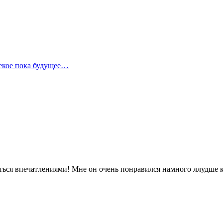
лекое пока будущее…
иться впечатлениями! Мне он очень понравился намного ллудше к