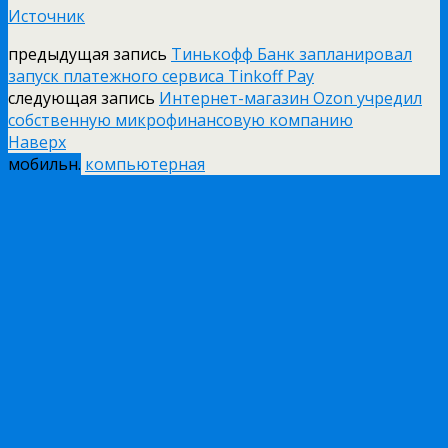
Источник
предыдущая запись
Тинькофф Банк запланировал
запуск платежного сервиса Tinkoff Pay
следующая запись
Интернет-магазин Ozon учредил
собственную микрофинансовую компанию
Наверх
мобильн.
компьютерная