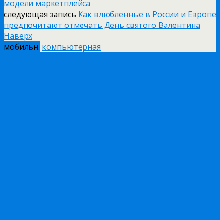
модели маркетплейса
следующая запись
Как влюбленные в России и Европе
предпочитают отмечать День святого Валентина
Наверх
мобильн.
компьютерная