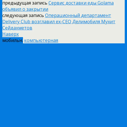
предыдущая запись
Сервис доставки еды Golama
объявил о закрытии
следующая запись
Операционный департамент
Delivery Club возглавил ex-CEO Делимобиля Мухит
Сейдахметов
Наверх
мобильн.
компьютерная