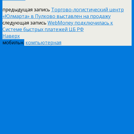
предыдущая запись
Торгово-логистический центр
«Юлмарта» в Пулково выставлен на продажу
следующая запись
WebMoney подключилась к
Системе быстрых платежей ЦБ РФ
Наверх
мобильн.
компьютерная