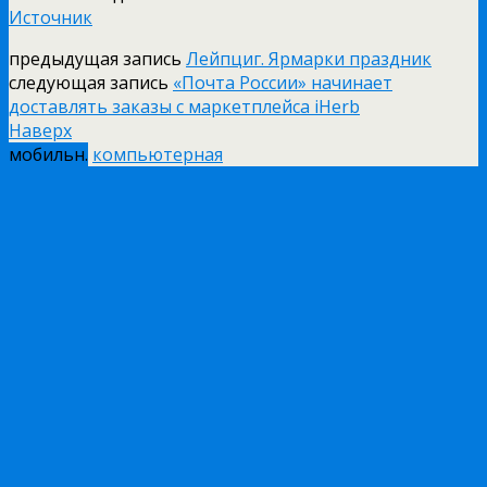
Источник
предыдущая запись
Лейпциг. Ярмарки праздник
следующая запись
«Почта России» начинает
доставлять заказы с маркетплейса iHerb
Наверх
мобильн.
компьютерная