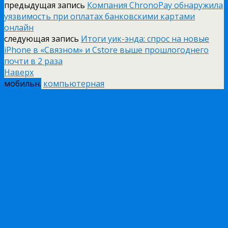
предыдущая запись
Компания ChronoPay обнаружила
уязвимость при оплатах банковскими картами
онлайн
следующая запись
Итоги уик-энда: спрос на новые
iPhone в «Связном» и Cstore выше прошлогоднего
почти в 2 раза
Наверх
мобильн.
компьютерная