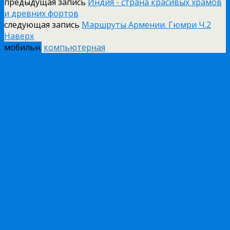
предыдущая запись
Индия - страна красивых храмов
и древних фортов
следующая запись
Маршруты Армении. Гюмри Ч.2
Наверх
мобильн.
компьютерная