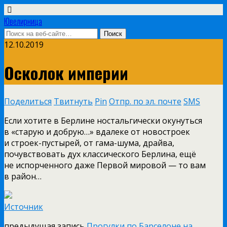
Ювелирница
12.10.2019
Осколок империи
Поделиться
Твитнуть
Pin
Отпр. по эл. почте
SMS
Если хотите в Берлине ностальгически окунуться
в «старую и добрую…» вдалеке от новостроек
и строек-пустырей, от гама-шума, драйва,
почувствовать дух классического Берлина, ещё
не испорченного даже Первой мировой — то вам
в район…
Источник
предыдущая запись
Прогулки по Барселоне на