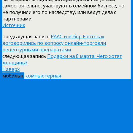
самостоятельно, участвуют в семейном бизнесе, но
не получили его по наследству, или ведут дела с
партнерами.
Источник
предыдущая запись
РААС и «Сбер Еаптека»
договорились по вопросу онлайн-торговли
рецептурными препаратами
следующая запись
Подарки на 8 марта. Чего хотят
женщины?
Наверх
мобильн.
компьютерная