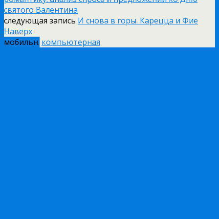
святого Валентина
следующая запись
И снова в горы. Карецца и Фие
Наверх
мобильн.
компьютерная