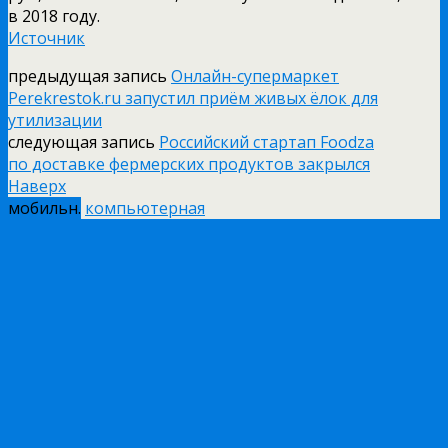
в 2018 году.
Источник
предыдущая запись
Онлайн-супермаркет
Perekrestok.ru запустил приём живых ёлок для
утилизации
следующая запись
Российский стартап Foodza
по доставке фермерских продуктов закрылся
Наверх
мобильн.
компьютерная