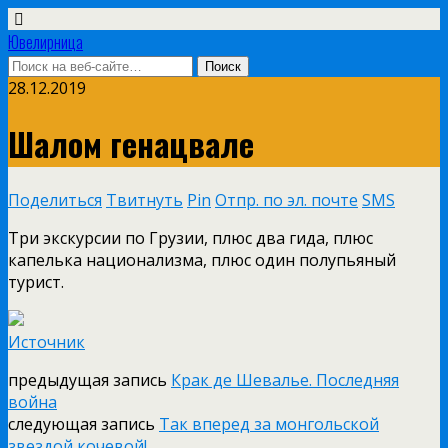
Ювелирница
28.12.2019
Шалом генацвале
Поделиться
Твитнуть
Pin
Отпр. по эл. почте
SMS
Три экскурсии по Грузии, плюс два гида, плюс
капелька национализма, плюс один полупьяный
турист.
Источник
предыдущая запись
Крак де Шевалье. Последняя
война
следующая запись
Так вперед за монгольской
звездой кочевой!