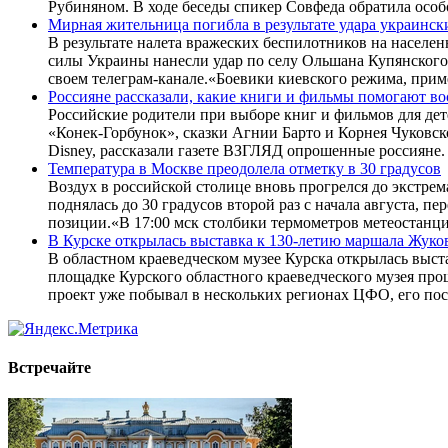
Рубиняном. В ходе беседы спикер Совфеда обратила особ
Мирная жительница погибла в результате удара украинс
В результате налета вражеских беспилотников на населен
силы Украины нанесли удар по селу Ольшана Купянского
своем телеграм-канале.«Боевики киевского режима, при
Россияне рассказали, какие книги и фильмы помогают во
Российские родители при выборе книг и фильмов для дет
«Конек-Горбунок», сказки Агнии Барто и Корнея Чуковск
Disney, рассказали газете ВЗГЛЯД опрошенные россияне
Температура в Москве преодолела отметку в 30 градусов
Воздух в российской столице вновь прогрелся до экстре
поднялась до 30 градусов второй раз с начала августа,
позиции.«В 17:00 мск столбики термометров метеостанц
В Курске открылась выставка к 130-летию маршала Жуко
В областном краеведческом музее Курска открылась выст
площадке Курского областного краеведческого музея пр
проект уже побывал в нескольких регионах ЦФО, его пос
Встречайте