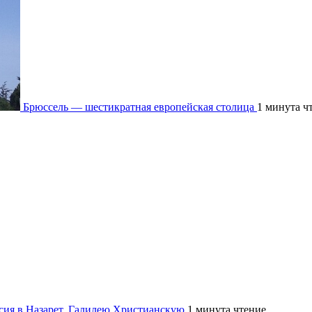
Брюссель — шестикратная европейская столица
1 минута ч
рсия в Назарет. Галилею Христианскую
1 минута чтение