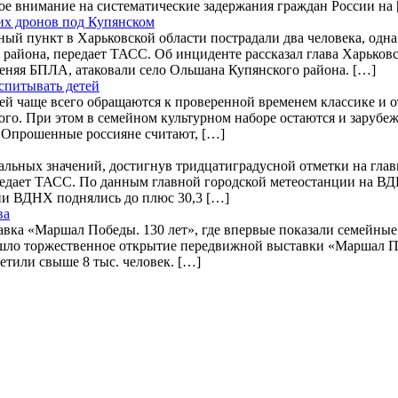
ое внимание на систематические задержания граждан России на
ких дронов под Купянском
ный пункт в Харьковской области пострадали два человека, одн
 района, передает ТАСС. Об инциденте рассказал глава Харько
меняя БПЛА, атаковали село Ольшана Купянского района. […]
спитывать детей
ей чаще всего обращаются к проверенной временем классике и 
ого. При этом в семейном культурном наборе остаются и заруб
. Опрошенные россияне считают, […]
мальных значений, достигнув тридцатиградусной отметки на глав
 передает ТАСС. По данным главной городской метеостанции на 
ии ВДНХ поднялись до плюс 30,3 […]
ва
авка «Маршал Победы. 130 лет», где впервые показали семейны
ошло торжественное открытие передвижной выставки «Маршал П
етили свыше 8 тыс. человек. […]