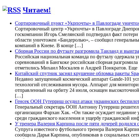
Читаем!
Сортировочный пункт «Укрпочты» в Павлограде уничто
Сортировочный центр «Укрпочты» в Павлограде Днепроп
госкомпании Игорь Смелянский подтвердил факт потери 
области уничтожен «Бандеролью», – сообщил генеральн
компаний в Киеве. В конце […]
Сборная России по футзалу разгромила Таиланд и выигр
Российская национальная команда по футзалу одержала ув
соревнований в Бангкоке российская сборная разгромила 
отметились Михаил Москалев и Андрей Понкратов. Еще 
Китайский спутник заснял крушение обломка ракеты Spa
Недавно запущенный космический аппарат Gande-101 усп
технологий отслеживания мусора. Аппарат для монитори
отправленный на орбиту 24 июля, оснащен высокоточной
[…]
Генсек ООН Гутерриш осудил атаки украинских беспило
Генеральный секретарь ООН Антониу Гутерриш решительн
организации Фархан Хак. «Он также осуждает недавние у
среди гражданского населения и ущербу гражданской ин
У тренера Валерия Карпина после пяти дочерей родился 
Супруга известного футбольного тренера Валерия Карпин
сообщила Дарья Карпина, опубликовав в социальных сет