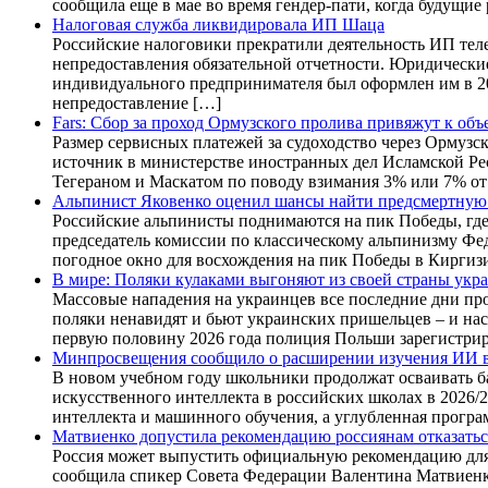
сообщила еще в мае во время гендер-пати, когда будущ
Налоговая служба ликвидировала ИП Шаца
Российские налоговики прекратили деятельность ИП тел
непредоставления обязательной отчетности. Юридически
индивидуального предпринимателя был оформлен им в 20
непредоставление […]
Fars: Сбор за проход Ормузского пролива привяжут к объ
Размер сервисных платежей за судоходство через Ормузск
источник в министерстве иностранных дел Исламской Ре
Тегераном и Маскатом по поводу взимания 3% или 7% от
Альпинист Яковенко оценил шансы найти предсмертную
Российские альпинисты поднимаются на пик Победы, где 
председатель комиссии по классическому альпинизму Фе
погодное окно для восхождения на пик Победы в Киргиз
В мире: Поляки кулаками выгоняют из своей страны укр
Массовые нападения на украинцев все последние дни про
поляки ненавидят и бьют украинских пришельцев – и нас
первую половину 2026 года полиция Польши зарегистрир
Минпросвещения сообщило о расширении изучения ИИ в
В новом учебном году школьники продолжат осваивать 
искусственного интеллекта в российских школах в 2026/
интеллекта и машинного обучения, а углубленная програ
Матвиенко допустила рекомендацию россиянам отказатьс
Россия может выпустить официальную рекомендацию для т
сообщила спикер Совета Федерации Валентина Матвиенк