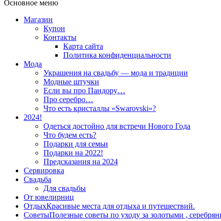
Основное меню
Магазин
Купон
Контакты
Карта сайта
Политика конфиденциальности
Мода
Украшения на свадьбу — мода и традиции
Модные штучки
Если вы про Пандору…
Про серебро…
Что есть кристаллы «Swarovski»?
2024!
Одеться достойно для встречи Нового Года
Что будем есть?
Подарки для семьи
Подарки на 2022!
Предсказания на 2024
Сервировка
Свадьба
Для свадьбы
От ювелирниц
Отдых
Красивые места для отдыха и путешествий.
Советы
Полезные советы по уходу за золотыми , серебря