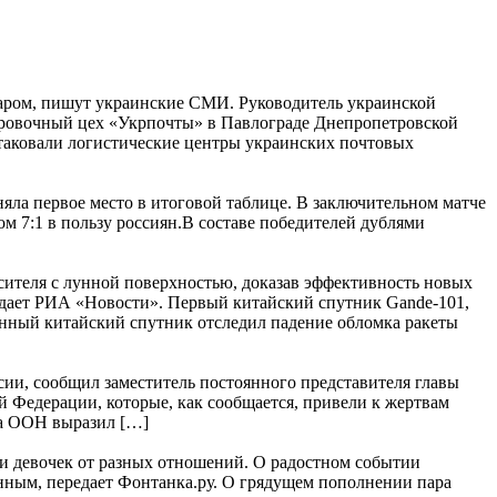
аром, пишут украинские СМИ. Руководитель украинской
ировочный цех «Укрпочты» в Павлограде Днепропетровской
таковали логистические центры украинских почтовых
няла первое место в итоговой таблице. В заключительном матче
м 7:1 в пользу россиян.В составе победителей дублями
ителя с лунной поверхностью, доказав эффективность новых
едает РИА «Новости». Первый китайский спутник Gande-101,
нный китайский спутник отследил падение обломка ракеты
ии, сообщил заместитель постоянного представителя главы
 Федерации, которые, как сообщается, привели к жертвам
ва ООН выразил […]
ти девочек от разных отношений. О радостном событии
нным, передает Фонтанка.ру. О грядущем пополнении пара