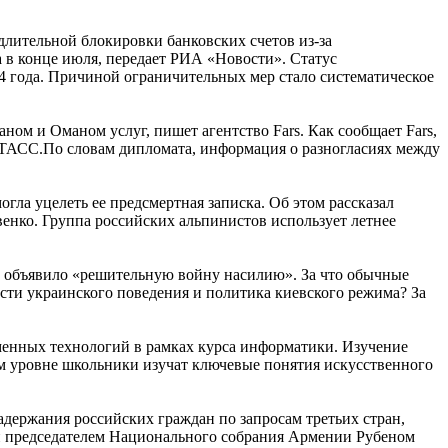
лительной блокировки банковских счетов из-за
 в конце июля, передает РИА «Новости». Статус
4 года. Причиной ограничительных мер стало систематическое
ном и Оманом услуг, пишет агентство Fars. Как сообщает Fars,
 ТАСС.По словам дипломата, информация о разногласиях между
ла уцелеть ее предсмертная записка. Об этом рассказал
нко. Группа российских альпинистов использует летнее
ны объявило «решительную войну насилию». За что обычные
ости украинского поведения и политика киевского режима? За
енных технологий в рамках курса информатики. Изучение
вом уровне школьники изучат ключевые понятия искусственного
держания российских граждан по запросам третьих стран,
и председателем Национального собрания Армении Рубеном