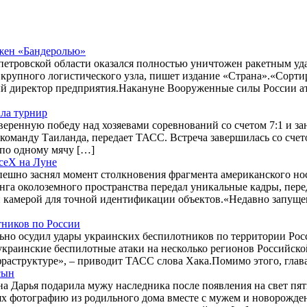
жен «Бандеролью»
етровской области оказался полностью уничтожен ракетным уд
крупного логистического узла, пишет издание «Страна».«Сорт
ый директор предприятия.Накануне Вооруженные силы России а
ала турнир
еренную победу над хозяевами соревнований со счетом 7:1 и за
команду Таиланда, передает ТАСС. Встреча завершилась со счето
по одному мячу […]
ceX на Луне
ешно заснял момент столкновения фрагмента американского нос
нга околоземного пространства передал уникальные кадры, пер
 камерой для точной идентификации объектов.«Недавно запуще
тников по России
о осудил удары украинских беспилотников по территории Росс
краинские беспилотные атаки на несколько регионов Российской
фраструктуре», – приводит ТАСС слова Хака.Помимо этого, гла
сын
а Дарья подарила мужу наследника после появления на свет пя
ях фотографию из родильного дома вместе с мужем и новорожде