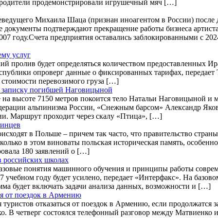
ие родители продемонстрировали игрушечный мяч […]
еведущего Михаила Шаца (признан иноагентом в России) после д
е документы подтверждают прекращение работы бизнеса артиста
07 году.Счета предприятия оставались заблокированными с 202
ему услуг
ий пролив будет определяться количеством предоставленных Ира
спублики опроверг данные о фиксированных тарифах, передает
 стоимости перевозимого груза […]
 записку погибшей Наговицыной
на высоте 7150 метров покоится тело Натальи Наговицыной и мог
дерации альпинизма России, «Снежным барсом» Александр Якове
ии. Маршрут проходит через скалу «Птица», […]
аинцев
исходят в Польше – причем так часто, что правительство стра
колько в этом виноваты польская историческая память, особенн
овала 180 заявлений о […]
 российских школах
базовые понятия машинного обучения и принципы работы соврем
27 учебном году будет усилено, передает «Интерфакс». На базо
мма будет включать задачи анализа данных, возможности и […]
я от поездок в Армению
уристов отказаться от поездок в Армению, если продолжатся за
о. В четверг состоялся телефонный разговор между Матвиенко 