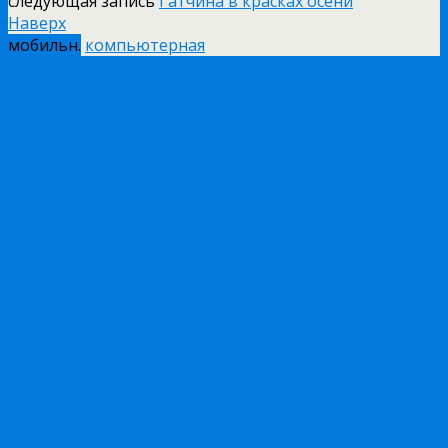
следующая запись
Гатчина в красках осени
Наверх
мобильн.
компьютерная