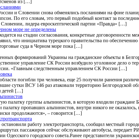
тсменов из […]
осланиями
оссии и Словении снова обменялись посланиями на фоне планир
он. По его словам, это первый подобный контакт за последние
я Словении, лидера евроскептической партии «Правда» […]
ерном море не определены
ходится на стадии согласования, конкретные договоренности ме
аявил, что инициатива турецкого правительства по обеспечению 
торговые суда в Черном море пока […]
уженных формирований Украины на гражданские объекты в Белг
дственное управление СК России возбудило уголовное дело о те
оссии. «Главным следственным управлением СК России […]
ловека
 области погибли три человека, еще 25 получили ранения различ
вшие сутки ВСУ 146 раз атаковали территорию Белгородской обл
я детей […]
льпинистов
стую палатку группы альпинистов, в которую входили граждане
и палатку пропавших альпинистов, внутри никого не оказалось
иски продолжаются», – говорится […]
ктротранспорта
ю остановили работу электротранспорта, сообщил местный город
аршрутах пассажиров сейчас обслуживают автобусы, передает Р
ии Одесского городского совета.Ранее представители украинск