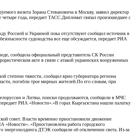
уемого визита Зорана Стевановича в Москву, заявил директор
 четыре года, передает ТАСС.Дипломат связал произошедшее с
жду Россией и Украиной пока отсутствуют сообщил источник в
безопасности судоходства все еще обсуждается, передает РИА
ороде, сообщила официальный представитель СК России
ррористическом акте в связи с атакой украинских вооруженных
ной степени тяжести, сообщил врио губернатора региона
асти, погибли трое мирных жителей.По его словам, при
 Белоруссии и Литвы, поиски продолжаются, сообщили в МЧС
, передает РИА «Новости».«В горах Кыргызстана нашли палатку
ской совет. Власти временно приостановили движение
ИА «Новости». «Приостановлена работа городского
ого энергохолдинга ДТЭК сообщили об отключении света. Из-за