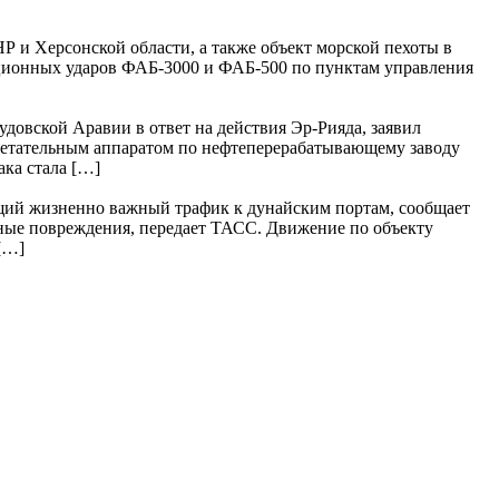
и Херсонской области, а также объект морской пехоты в
ционных ударов ФАБ-3000 и ФАБ-500 по пунктам управления
овской Аравии в ответ на действия Эр-Рияда, заявил
летательным аппаратом по нефтеперерабатывающему заводу
ака стала […]
щий жизненно важный трафик к дунайским портам, сообщает
зные повреждения, передает ТАСС. Движение по объекту
[…]