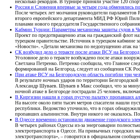
несколько рекордов. В турнире приняли участие 120 спор
Россия и Словения впервые за четыре года обменялись п
После четырех лет молчания руководители парламентов Р
второго европейского департамента МИД РФ Юрий Пилипс
планами нового председателя Государственного собрани
Кабмин Турции: Параметры механизма защиты судов в Ч
Проект по предотвращению атак на гражданский флот на
турецком правительстве. Источник в турецком кабмине з
«Новости». «Детали механизма по недопущению атак на 
СК возбудил дело о теракте после атаки ВСУ на Белгород
Уголовное дело о теракте возбуждено после атаки воор
Светлана Петренко. Петренко сообщила, что Главное сле
формирований на Белгород, следует из сообщения СК Р
При атаке ВСУ на Белгородскую область погибли три че
В результате ночных ударов по территории Белгородской
Александр Шуваев. Шуваев в Макс сообщил, что за мину
ночной атаке в Белгороде пострадали 25 человек, включа
В Киргизии нашли в горах пустую палатку пропавших а
На высоте около пяти тысяч метров спасатели нашли пу
республики. Ведомство уточнило, что в горах обнаружил
пропавших альпинистов. Внутри никого не оказалось. По
В Одессе временно остановили движение городского эле
В четырех районах Одессы из-за энергоаварии полность
электротранспорта в Одессе. На привычных городских м
электротранспорта», – говорится в официальном сообщен