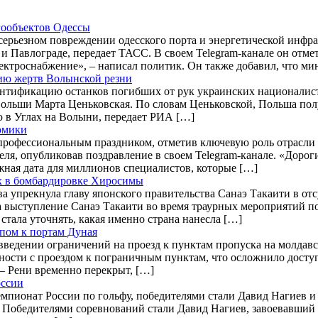
гообъектов Одессы
серьезном повреждении одесского порта и энергетической инфр
и Павлограде, передает ТАСС. В своем Telegram-канале он отме
ектроснабжение», – написал политик. Он также добавил, что м
цию жертв Волынской резни
нтификацию останков погибших от рук украинских националист
ольши Марта Ценьковская. По словам Ценьковской, Польша пол
ю в Углах на Волыни, передает РИА […]
омики
профессиональным праздником, отметив ключевую роль отрасли 
ля, опубликовав поздравление в своем Telegram-канале. «Дороги
жная дата для миллионов специалистов, которые […]
ых в бомбардировке Хиросимы
упрекнула главу японского правительства Санаэ Такаити в отс
 выступление Санаэ Такаити во время траурных мероприятий п
тала уточнять, какая именно страна нанесла […]
пом к портам Дуная
введении ограничений на проезд к пунктам пропуска на молдав
удности с проездом к пограничным пунктам, что осложнило дост
 – Рени временно перекрыт, […]
оссии
чемпионат России по гольфу, победителями стали Давид Нагиев и
. Победителями соревнований стали Давид Нагиев, завоевавший 