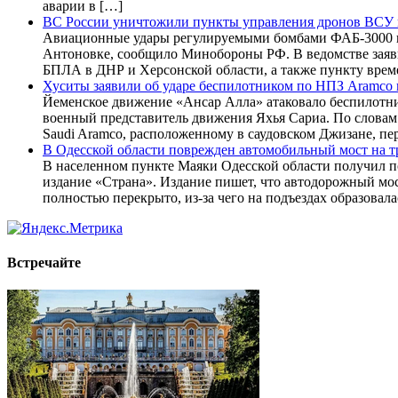
аварии в […]
ВС России уничтожили пункты управления дронов ВСУ 
Авиационные удары регулируемыми бомбами ФАБ-3000 и 
Антоновке, сообщило Минобороны РФ. В ведомстве заяв
БПЛА в ДНР и Херсонской области, а также пункту врем
Хуситы заявили об ударе беспилотником по НПЗ Aramco
Йеменское движение «Ансар Алла» атаковало беспилотни
военный представитель движения Яхья Сариа. По слова
Saudi Aramco, расположенному в саудовском Джизане, пер
В Одесской области поврежден автомобильный мост на тр
В населенном пункте Маяки Одесской области получил 
издание «Страна». Издание пишет, что автодорожный мо
полностью перекрыто, из-за чего на подъездах образовал
Встречайте