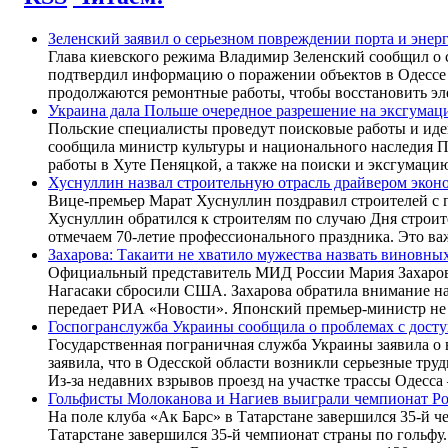
Зеленский заявил о серьезном повреждении порта и энер
Глава киевского режима Владимир Зеленский сообщил о 
подтвердил информацию о поражении объектов в Одессе 
продолжаются ремонтные работы, чтобы восстановить эл
Украина дала Польше очередное разрешение на эксгума
Польские специалисты проведут поисковые работы и иде
сообщила министр культуры и национального наследия П
работы в Хуте Пеняцкой, а также на поиски и эксгумаци
Хуснуллин назвал строительную отрасль драйвером экон
Вице-премьер Марат Хуснуллин поздравил строителей с 
Хуснуллин обратился к строителям по случаю Дня строите
отмечаем 70-летие профессионального праздника. Это ва
Захарова: Такаити не хватило мужества назвать виновн
Официальный представитель МИД России Мария Захарова 
Нагасаки сбросили США. Захарова обратила внимание на
передает РИА «Новости». Японский премьер-министр не с
Госпогранслужба Украины сообщила о проблемах с досту
Государственная пограничная служба Украины заявила о 
заявила, что в Одесской области возникли серьезные тр
Из-за недавних взрывов проезд на участке трассы Одесса
Гольфисты Молоканова и Нагиев выиграли чемпионат Р
На поле клуба «Ак Барс» в Татарстане завершился 35-й 
Татарстане завершился 35-й чемпионат страны по гольфу