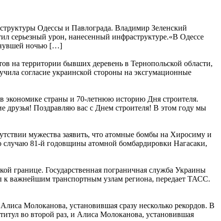
аструктуры Одессы и Павлограда. Владимир Зеленский
тил серьезный урон, нанесенный инфраструктуре.«В Одессе
инувшей ночью […]
ов на территории бывших деревень в Тернопольской области,
учила согласие украинской стороны на эксгумационные
в экономике страны и 70-летнюю историю Дня строителя.
е друзья! Поздравляю вас с Днем строителя! В этом году мы
утствии мужества заявить, что атомные бомбы на Хиросиму и
о случаю 81-й годовщины атомной бомбардировки Нагасаки,
ской границе. Государственная пограничная служба Украины
уп к важнейшим транспортным узлам региона, передает ТАСС.
 Алиса Молоканова, установившая сразу несколько рекордов. В
титул во второй раз, и Алиса Молоканова, установившая