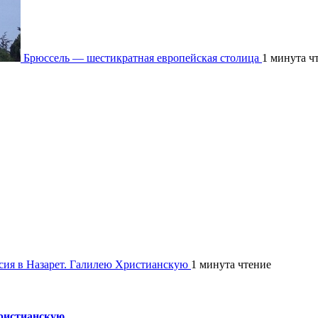
Брюссель — шестикратная европейская столица
1 минута ч
рсия в Назарет. Галилею Христианскую
1 минута чтение
Христианскую