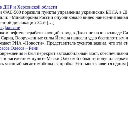
в ДНР и Херсонской области
ФАБ-500 поразили пункты управления украинских БПЛА в ДНР 
или: «Минобороны России опубликовало видео нанесения авиа
енной дислокации 34-й […]
 в Джизане
ком нефтеперерабатывающий завод в Джизане на юго-западе Сауд
м Сариа, Вооруженные силы Йемена нанесли удар беспилотным 
едает РИА «Новости». Представитель хуситов заявил, что эта ат
ассе Одесса – Рени
повреждения и был перекрыт автомобильный мост, обеспечиваю
ст в населенном пункте Маяки Одесской области получил серье
ась масштабная автомобильная пробка.Этот мост является одним 