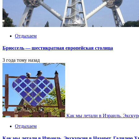
Отдыхаем
Брюссель — шестикратная европейская столица
3 года тому назад
Как мы летали в Израиль. Экску
Отдыхаем
Как мы летали в Израиль. Экскурсия в Назарет. Галилею 