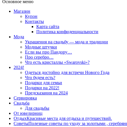
Основное меню
Магазин
Купон
Контакты
Карта сайта
Политика конфиденциальности
Мода
Украшения на свадьбу — мода и традиции
Модные штучки
Если вы про Пандору…
Про серебро…
Что есть кристаллы «Swarovski»?
2024!
Одеться достойно для встречи Нового Года
Что будем есть?
Подарки для семьи
Подарки на 2022!
Предсказания на 2024
Сервировка
Свадьба
Для свадьбы
От ювелирниц
Отдых
Красивые места для отдыха и путешествий.
Советы
Полезные советы по уходу за золотыми , серебря