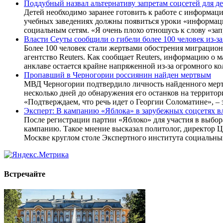
Поддубный назвал альтернативу запретам соцсетей для д
Детей необходимо заранее готовить к работе с информац
учебных заведениях должны появиться уроки «информац
социальным сетям. «Я очень плохо отношусь к слову «зап
Власти Сеуты сообщили о гибели более 100 человек из-з
Более 100 человек стали жертвами обострения миграцио
агентство Reuters. Как сообщает Reuters, информацию о 
анклаве остается крайне напряженной из-за огромного ко
Пропавший в Черногории россиянин найден мертвым
МВД Черногории подтвердило личность найденного мертв
несколько дней до обнаружения его останков на террит
«Подтверждаем, что речь идет о Георгии Соломатине», 
Эксперт: В кампанию «Яблока» в зарубежных соцсетях 
После регистрации партии «Яблоко» для участия в выбо
кампанию. Такое мнение высказал политолог, директор 
Москве круглом столе Экспертного института социальны
Встречайте