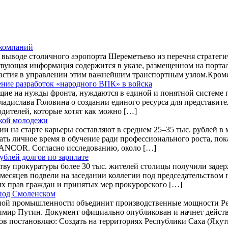
 компаний
выводе столичного аэропорта Шереметьево из перечня стратеги
твующая информация содержится в указе, размещенном на порта
частия в управлении этим важнейшим транспортным узлом.Кром
ние разработок «народного ВПК» в войска
щие на нужды фронта, нуждаются в единой и понятной системе
ладислава Головина о создании единого ресурса для представит
дителей, которые хотят как можно […]
ской молодежи
на старте карьеры составляют в среднем 25–35 тыс. рублей в 
вать личное время в обучение ради профессионального роста, по
 ANCOR. Согласно исследованию, около […]
ублей долгов по зарплате
тву прокуратуры более 30 тыс. жителей столицы получили заде
ь месяцев подвели на заседании коллегии под председательство
х прав граждан и принятых мер прокурорского […]
 под Смоленском
ной промышленности объединит производственные мощности Р
мир Путин. Документ официально опубликован и начнет действо
ов постановляю: Создать на территориях Республики Саха (Якут