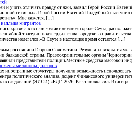
етей
ией и учить отличать правду от лжи, заявил Герой России Евген
ионной гигиены». Герой России Евгений Поддубный выступил п
ретить». Мне кажется, […]
а наплыва мигрантов
нного кризиса в испанском автономном городе Сеута, располож
масштабной трагедии подтвердил глава городского правительств
личества нелегалов.«В Сеуте в настоящее время остаются […]
ым россиянина Георгия Соломатина. Результаты вскрытия указа
ории балканской страны. Правоохранительные органы Черногори
– заявили представители полиции.Местные средства массовой и
вложены миллионы долларов
рах иностранные структуры получили возможность использовать
Центра политического анализа, доцент Финансового университе
х исследований (ЭИСИ) «ЕДГ–2026: Расстановка сил. Итоги рег