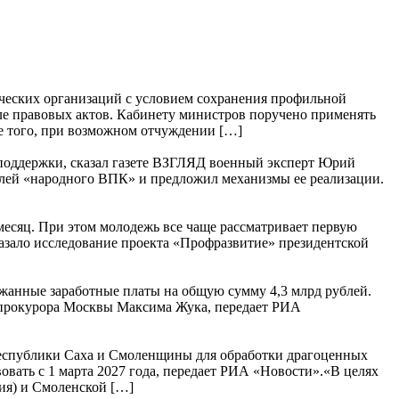
ческих организаций с условием сохранения профильной
ле правовых актов. Кабинету министров поручено применять
е того, при возможном отчуждении […]
 поддержки, сказал газете ВЗГЛЯД военный эксперт Юрий
елей «народного ВПК» и предложил механизмы ее реализации.
месяц. При этом молодежь все чаще рассматривает первую
казало исследование проекта «Профразвитие» президентской
ржанные заработные платы на общую сумму 4,3 млрд рублей.
м прокурора Москвы Максима Жука, передает РИА
еспублики Саха и Смоленщины для обработки драгоценных
вать с 1 марта 2027 года, передает РИА «Новости».«В целях
ия) и Смоленской […]