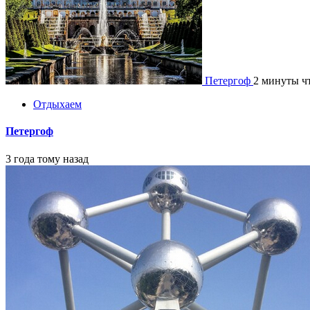
Петергоф
2 минуты ч
Отдыхаем
Петергоф
3 года тому назад