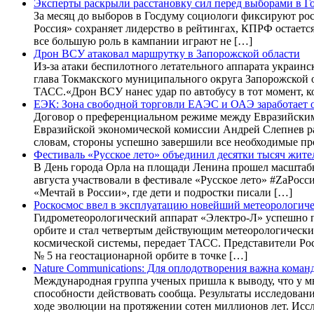
Эксперты раскрыли расстановку сил перед выборами в Г
За месяц до выборов в Госдуму социологи фиксируют рос
Россия» сохраняет лидерство в рейтингах, КПРФ остаетс
все большую роль в кампании играют не […]
Дрон ВСУ атаковал маршрутку в Запорожской области
Из-за атаки беспилотного летательного аппарата украин
глава Токмакского муниципального округа Запорожской о
ТАСС.«Дрон ВСУ нанес удар по автобусу в тот момент, к
ЕЭК: Зона свободной торговли ЕАЭС и ОАЭ заработает 
Договор о преференциальном режиме между Евразийским
Евразийской экономической комиссии Андрей Слепнев ра
словам, стороны успешно завершили все необходимые про
Фестиваль «Русское лето» объединил десятки тысяч жите
В День города Орла на площади Ленина прошел масштабн
августа участвовали в фестивале «Русское лето» #ZaРос
«Мечтай в России», где дети и подростки писали […]
Роскосмос ввел в эксплуатацию новейший метеорологич
Гидрометеорологический аппарат «Электро-Л» успешно 
орбите и стал четвертым действующим метеорологически
космической системы, передает ТАСС. Представители Ро
№ 5 на геостационарной орбите в точке […]
Nature Communications: Для оплодотворения важна коман
Международная группа ученых пришла к выводу, что у м
способности действовать сообща. Результаты исследовани
ходе эволюции на протяжении сотен миллионов лет. Исс