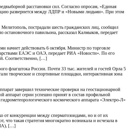
предвыборной расстановки сил. Согласно опросам, «Единая
позицию развернется между ЛДПР и «Новыми людьми». При этом
в Мелитополь, пострадали шесть гражданских лиц, сообщил
о остановочного павильона, рассказал Калмыков, передает
 начнет действовать 6 октября. Министр по торговле
ударствами ЕАЭС и ОАЭ, передает РИА «Новости». По его
й. Соответственно, […]
го флагштока России. Почти 33 тыс. жителей и гостей Орла 5
тали творческие и спортивные площадки, интерактивная зона
ппарат завершил технические проверки на геостационарной
ий аппарат серии успешно принят в состав профильной
 гидрометеорологического космического аппарата «Электро-Л»
о от конкуренции между сперматозоидами, но и от их
, что такая стратегия многократно возникала и исчезала в
ША), […]