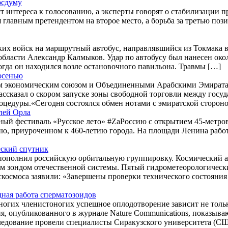
осдуму
т интереса к голосованию, а эксперты говорят о стабилизации 
я главным претендентом на второе место, а борьба за третью 
ских войск на маршрутный автобус, направлявшийся из Токмака 
бласти Александр Калмыков. Удар по автобусу был нанесен окол
огда он находился возле остановочного павильона. Травмы […]
осенью
 экономическим союзом и Объединенными Арабскими Эмиратами
ссказал о скором запуске зоны свободной торговли между гос
цедуры.«Сегодня состоялся обмен нотами с эмиратской стороно
лей Орла
ый фестиваль «Русское лето» #ZaРоссию с открытием 45-метрово
сию, приуроченном к 460-летию города. На площади Ленина рабо
еский спутник
пополнил российскую орбитальную группировку. Космический а
м зондом отечественной системы. Пятый гидрометеорологическ
скосмоса заявили: «Завершены проверки технического состояния
дная работа сперматозоидов
ногих членистоногих успешное оплодотворение зависит не тольк
я, опубликованного в журнале Nature Communications, показывают
ледование провели специалисты Сиракузского университета (С