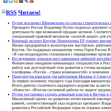
Читаем!
Путин исключил Шереметьево из списка стратегических
Президент России Владимир Путин подписал документ о 
деятельности при возможной продаже активов. Соответс
специальный правовой механизм «золотой акции» для у
Военный эксперт Кнутов: Инициатива ЕР ускорит внедре
Малые предприятия и волонтерские мастерские, работаю
Кнутов. Он поддержал инициативу члена Героя России В
«Я сам неоднократно сталкивался с обращениями произво
Исследование показало рост карьерных амбиций россий
Финансовые ожидания начинающих специалистов в России 
работу как долгосрочный этап развития и готова вклады
платформы «Россия – страна возможностей» и компании
Прокуратура взыскала для работников Москвы 4,3 млрд р
За первую половину текущего года благодаря вмешательс
Итоги работы столичного надзорного ведомства за шест
«Новости».«Итогом системной работы по защите трудовы
Путин постановил создать алмазный кластер в Якутии и
Масштабный проект по развитию отечественной ювелир
камней, соответствующий указ подписал президент Влади
развития в Российской Федерации отрасли огранки алмаз