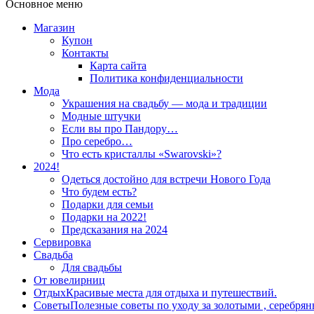
Основное меню
Магазин
Купон
Контакты
Карта сайта
Политика конфиденциальности
Мода
Украшения на свадьбу — мода и традиции
Модные штучки
Если вы про Пандору…
Про серебро…
Что есть кристаллы «Swarovski»?
2024!
Одеться достойно для встречи Нового Года
Что будем есть?
Подарки для семьи
Подарки на 2022!
Предсказания на 2024
Сервировка
Свадьба
Для свадьбы
От ювелирниц
Отдых
Красивые места для отдыха и путешествий.
Советы
Полезные советы по уходу за золотыми , серебря