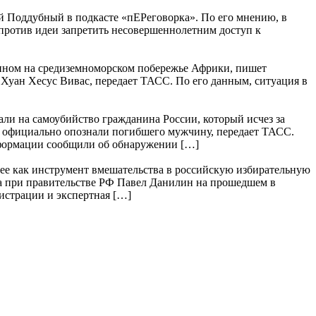
ий Поддубный в подкасте «пЕРеговорка». По его мнению, в
ротив идеи запретить несовершеннолетним доступ к
енном на средиземноморском побережье Африки, пишет
а Хуан Хесус Вивас, передает ТАСС. По его данным, ситуация в
ли на самоубийство гражданина России, который исчез за
и официально опознали погибшего мужчину, передает ТАСС.
нформации сообщили об обнаружении […]
 ее как инструмент вмешательства в российскую избирательную
та при правительстве РФ Павел Данилин на прошедшем в
истрации и экспертная […]