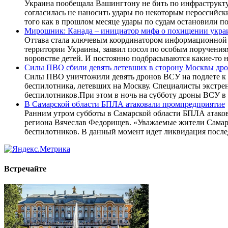
Украина пообещала Вашингтону не бить по инфраструкту
согласилась не наносить удары по некоторым нероссийс
того как в прошлом месяце удары по судам остановили по
Мирошник: Канада – инициатор мифа о похищении укра
Оттава стала ключевым координатором информационной 
территории Украины, заявил посол по особым поручениям
воровстве детей. И постоянно подбрасываются какие-то 
Силы ПВО сбили девять летевших в сторону Москвы др
Силы ПВО уничтожили девять дронов ВСУ на подлете к
беспилотника, летевших на Москву. Специалисты экстрен
беспилотников.При этом в ночь на субботу дроны ВСУ в
В Самарской области БПЛА атаковали промпредприятие
Ранним утром субботы в Самарской области БПЛА атаков
региона Вячеслав Федорищев. «Уважаемые жители Самар
беспилотников. В данный момент идет ликвидация после
Встречайте