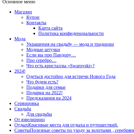
Основное меню
Магазин
Купон
Контакты
Карта сайта
Политика конфиденциальности
Мода
Украшения на свадьбу — мода и традиции
Модные штучки
Если вы про Пандору…
Про серебро…
Что есть кристаллы «Swarovski»?
2024!
Одеться достойно для встречи Нового Года
Что будем есть?
Подарки для семьи
Подарки на 2022!
Предсказания на 2024
Сервировка
Свадьба
Для свадьбы
От ювелирниц
Отдых
Красивые места для отдыха и путешествий.
Советы
Полезные советы по уходу за золотыми , серебря