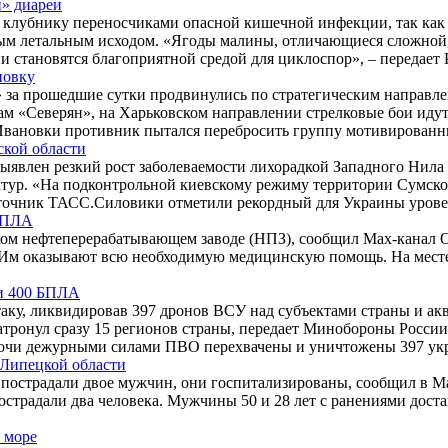
» диареи
клубнику переносчиками опасной кишечной инфекции, так как я
м летальным исходом. «Ягоды малины, отличающиеся сложной, 
ни становятся благоприятной средой для циклоспор», – передае
новку
за прошедшие сутки продвинулись по стратегическим направле
м «Северян», на Харьковском направлении стрелковые бои идут
 Ивановки противник пытался перебросить группу мотивирован
ской области
ыявлен резкий рост заболеваемости лихорадкой Западного Нила 
тур. «На подконтрольной киевскому режиму территории Сумской
сточник ТАСС.Силовики отметили рекордный для Украины урове
 БПЛА
ом нефтеперерабатывающем заводе (НПЗ), сообщил Max-канал О
. Им оказывают всю необходимую медицинскую помощь. На мест
и 400 БПЛА
ку, ликвидировав 397 дронов ВСУ над субъектами страны и ак
ронул сразу 15 регионов страны, передает Минобороны России.
ночи дежурными силами ПВО перехвачены и уничтожены 397 ук
 Липецкой области
е пострадали двое мужчин, они госпитализированы, сообщил в 
острадали два человека. Мужчины 50 и 28 лет с ранениями дос
 море