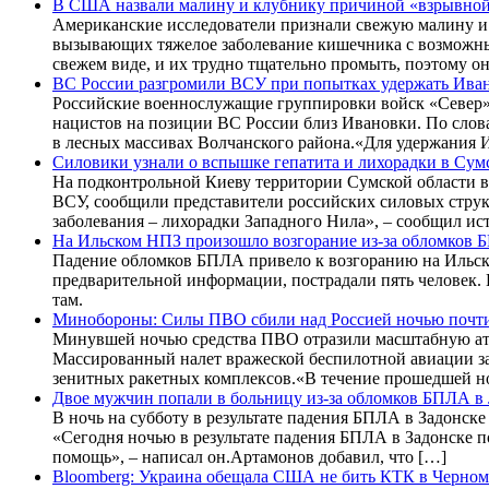
В США назвали малину и клубнику причиной «взрывной
Американские исследователи признали свежую малину и 
вызывающих тяжелое заболевание кишечника с возможны
свежем виде, и их трудно тщательно промыть, поэтому о
ВС России разгромили ВСУ при попытках удержать Ива
Российские военнослужащие группировки войск «Север» 
нацистов на позиции ВС России близ Ивановки. По слова
в лесных массивах Волчанского района.«Для удержания
Силовики узнали о вспышке гепатита и лихорадки в Сум
На подконтрольной Киеву территории Сумской области в
ВСУ, сообщили представители российских силовых струк
заболевания – лихорадки Западного Нила», – сообщил и
На Ильском НПЗ произошло возгорание из-за обломков
Падение обломков БПЛА привело к возгоранию на Ильск
предварительной информации, пострадали пять человек
там.
Минобороны: Силы ПВО сбили над Россией ночью почт
Минувшей ночью средства ПВО отразили масштабную ата
Массированный налет вражеской беспилотной авиации зат
зенитных ракетных комплексов.«В течение прошедшей 
Двое мужчин попали в больницу из-за обломков БПЛА в
В ночь на субботу в результате падения БПЛА в Задонск
«Сегодня ночью в результате падения БПЛА в Задонске п
помощь», – написал он.Артамонов добавил, что […]
Bloomberg: Украина обещала США не бить КТК в Черном