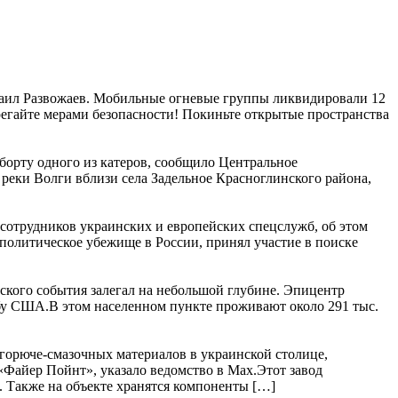
хаил Развожаев. Мобильные огневые группы ликвидировали 12
регайте мерами безопасности! Покиньте открытые пространства
борту одного из катеров, сообщило Центральное
 реки Волги вблизи села Задельное Красноглинского района,
сотрудников украинских и европейских спецслужб, об этом
олитическое убежище в России, принял участие в поиске
ского события залегал на небольшой глубине. Эпицентр
жбу США.В этом населенном пункте проживают около 291 тыс.
орюче-смазочных материалов в украинской столице,
айер Пойнт», указало ведомство в Max.Этот завод
 Также на объекте хранятся компоненты […]