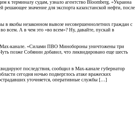
м к терминалу судам, узнало агентство Bloomberg. «Украина
 решающее значение для экспорта казахстанской нефти, после
ы в якобы незаконном вывозе несовершеннолетних граждан с
всем. А в чем это «во всем»? Ну, давайте, пускай в
в Max-канале. «Силами ПВО Минобороны уничтожены три
.Чуть позже Собянин добавил, что ликвидировано еще шесть
квидируют последствия, сообщил в Max-канале губернатор
ласти сегодня ночью подверглось атаке вражеских
острадавших уточняется, оперативные службы […]