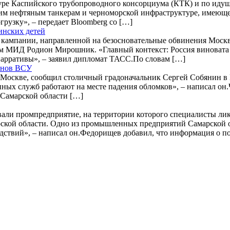
ре Каспийского трубопроводного консорциума (КТК) и по идущи
ким нефтяным танкерам и черноморской инфраструктуре, имеющей
грузку», – передает Bloomberg со […]
инских детей
кампании, направленной на безосновательные обвинения Москв
 МИД Родион Мирошник. «Главный контекст: Россия виновата во 
нарративы», – заявил дипломат ТАСС.По словам […]
онов ВСУ
 Москве, сообщил столичный градоначальник Сергей Собянин 
ных служб работают на месте падения обломков», – написал он
 Самарской области […]
али промпредприятие, на территории которого специалисты ли
ской области. Одно из промышленных предприятий Самарской об
дствий», – написал он.Федорищев добавил, что информация о п