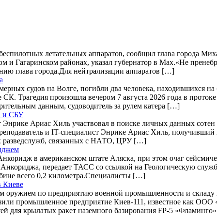
 беспилотных летательных аппаратов, сообщил глава города Ми
ком и Гагаринском районах, указал губернатор в Max.«Не пренеб
лению глава города.Для нейтрализации аппаратов […]
а
ерных судов на Волге, погибли два человека, находившихся на 
СК. Трагедия произошла вечером 7 августа 2026 года в протоке
рительным данным, судоводитель за рулем катера […]
О и СБУ
Энрике Ариас Хиль участвовал в поиске личных данных сотен 
еподаватель и IT-специалист Энрике Ариас Хиль, получивший п
х разведслужб, связанных с НАТО, ЦРУ […]
риджем
нкоридж в американском штате Аляска, при этом очаг сейсмиче
от Анкориджа, передает ТАСС со ссылкой на Геологическую слу
убине всего 0,2 километра.Специалисты […]
в Киеве
ым оружием по предприятию военной промышленности и складу г
ли промышленное предприятие Киев-111, известное как ООО «Ф
ей для крылатых ракет наземного базирования FP-5 «Фламинго».