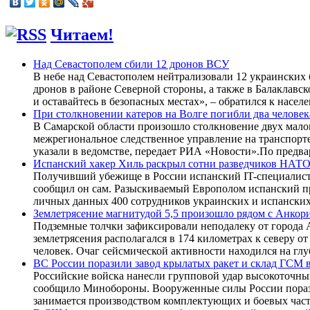
Читаем!
Над Севастополем сбили 12 дронов ВСУ
В небе над Севастополем нейтрализовали 12 украинских
дронов в районе Северной стороны, а также в Балаклавс
и оставайтесь в безопасных местах», – обратился к насе
При столкновении катеров на Волге погибли два человек
В Самарской области произошло столкновение двух малом
межрегиональное следственное управление на транспорте 
указали в ведомстве, передает РИА «Новости».По предва
Испанский хакер Хиль раскрыл сотни разведчиков НАТ
Получивший убежище в России испанский IT-специалист 
сообщил он сам. Разыскиваемый Европолом испанский пр
личных данных 400 сотрудников украинских и испански
Землетрясение магнитудой 5,5 произошло рядом с Анко
Подземные толчки зафиксировали неподалеку от города А
землетрясения располагался в 174 километрах к северу 
человек. Очаг сейсмической активности находился на гл
ВС России поразили завод крылатых ракет и склад ГСМ 
Российские войска нанесли групповой удар высокоточн
сообщило Минобороны. Вооруженные силы России порази
занимается производством комплектующих и боевых част