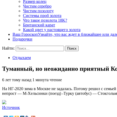
Размер колец
Чистим серебро
Чистим позолоту
Системы проб золота
Что такое позолота 18K?
Британский карат
Какой цвет у настоящего золота
Ваш Гороскоп
Узнайте, что вас ждет в ближайшее или да
Подарочки
Найти:
Отдыхаем
Туманный, но неожиданно приятный К
6 лет тому назад
1 минута чтение
На НГ-2020 зима в Москве не задалась. Потому решил с семьей
непрост — М-Хельсинки (поезд) -Турку (автобус) — Стокгольм
Источник