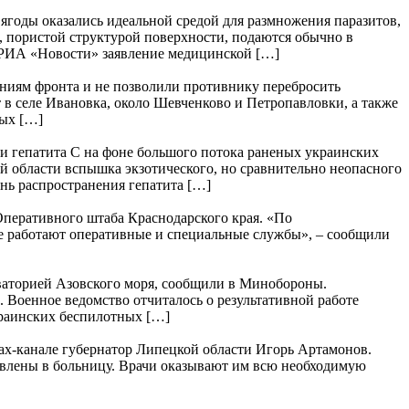
годы оказались идеальной средой для размножения паразитов,
пористой структурой поверхности, подаются обычно в
т РИА «Новости» заявление медицинской […]
ниям фронта и не позволили противнику перебросить
 в селе Ивановка, около Шевченково и Петропавловки, а также
ных […]
и гепатита С на фоне большого потока раненых украинских
 области вспышка экзотического, но сравнительно неопасного
нь распространения гепатита […]
перативного штаба Краснодарского края. «По
е работают оперативные и специальные службы», – сообщили
ваторией Азовского моря, сообщили в Минобороны.
 Военное ведомство отчиталось о результативной работе
раинских беспилотных […]
Max-канале губернатор Липецкой области Игорь Артамонов.
тавлены в больницу. Врачи оказывают им всю необходимую