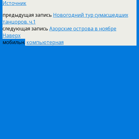
Источник
предыдущая запись
Новогодний тур сумасшедших
танцоров. ч.1
следующая запись
Азорские острова в ноябре
Наверх
мобильн.
компьютерная