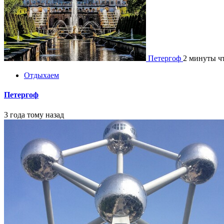
Петергоф
2 минуты ч
Отдыхаем
Петергоф
3 года тому назад