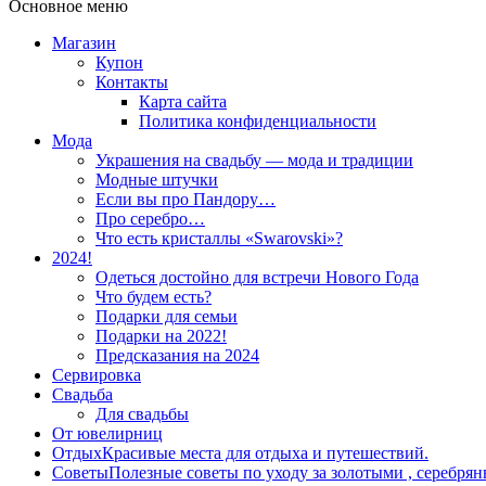
Основное меню
Магазин
Купон
Контакты
Карта сайта
Политика конфиденциальности
Мода
Украшения на свадьбу — мода и традиции
Модные штучки
Если вы про Пандору…
Про серебро…
Что есть кристаллы «Swarovski»?
2024!
Одеться достойно для встречи Нового Года
Что будем есть?
Подарки для семьи
Подарки на 2022!
Предсказания на 2024
Сервировка
Свадьба
Для свадьбы
От ювелирниц
Отдых
Красивые места для отдыха и путешествий.
Советы
Полезные советы по уходу за золотыми , серебря