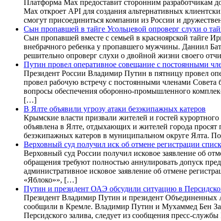
Платформа Max предоставит сторонним разработчикам дос
Max откроет API для создания альтернативных клиентск
смогут присоединиться компании из России и дружестве
Сын пропавшей в тайге Усольцевой опроверг слухи о тай
Сын пропавшей вместе с семьей в красноярской тайге 
внебрачного ребенка у пропавшего мужчины. Даниил Бата
решительно опроверг слухи о двойной жизни своего отчи
Путин провел оперативное совещание с постоянными чл
Президент России Владимир Путин в пятницу провел оп
провел рабочую встречу с постоянными членами Совета 
вопросы обеспечения оборонно-промышленного комплекса
[…]
В Ялте объявили угрозу атаки безэкипажных катеров
Крымские власти призвали жителей и гостей курортного 
объявлена в Ялте, отдыхающих и жителей города просят
безэкипажных катеров в муниципальном округе Ялта. Пок
Верховный суд получил иск об отмене регистрации списк
Верховный суд России получил исковое заявление об от
обращения требуют полностью аннулировать допуск пред
административное исковое заявление об отмене регистра
«Яблоко»», […]
Путин и президент ОАЭ обсудили ситуацию в Персидско
Президент Владимир Путин и президент Объединенных А
сообщили в Кремле. Владимир Путин и Мухаммед Бен Заи
Персидского залива, следует из сообщения пресс-службы