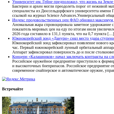
Университет им. Гейне предположил, что жизнь на Земле
Бактерии и археи могли преодолеть порог от неживой ма
специалисты из Дюссельдорфского университета имени Ге
ссылкой на журнал Science Advances.Универсальный общ
Индекс продовольственных цен ФАО обновил максимум с
Аномальная жара спровоцировала заметное удорожание са
показатель мировых цен на еду по итогам июля увеличи
2026 года составило в 131,1 пункта, что на 0,7 пункта […]
Южнокорейский зонд «Данури» снял место удара ступени
Южнокорейский зонд зафиксировал появление нового крат
час. Первый южнокорейский лунный орбитальный аппарат
Аппарат зафиксировал поверхность до и после столкно
Концерн «Калашников» начал заключать контракты на с
Российское оружейное предприятие приступило к формир
и высокоточных боеприпасов. Российское предприятие о
современное снайперское и автоматическое оружие, упр
Встречайте