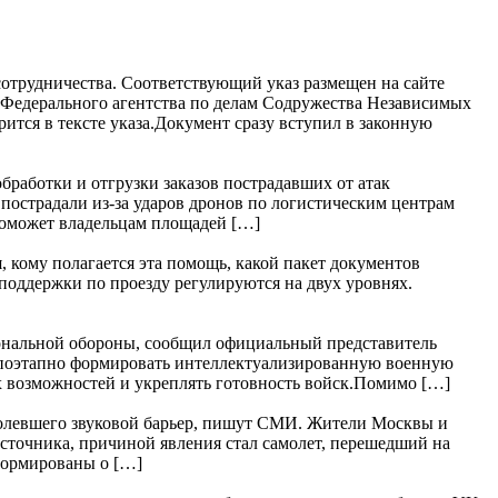
отрудничества. Соответствующий указ размещен на сайте
 Федерального агентства по делам Содружества Независимых
ится в тексте указа.Документ сразу вступил в законную
работки и отгрузки заказов пострадавших от атак
пострадали из-за ударов дронов по логистическим центрам
поможет владельцам площадей […]
 кому полагается эта помощь, какой пакет документов
 поддержки по проезду регулируются на двух уровнях.
ональной обороны, сообщил официальный представитель
поэтапно формировать интеллектуализированную военную
х возможностей и укреплять готовность войск.Помимо […]
долевшего звуковой барьер, пишут СМИ. Жители Москвы и
точника, причиной явления стал самолет, перешедший на
формированы о […]