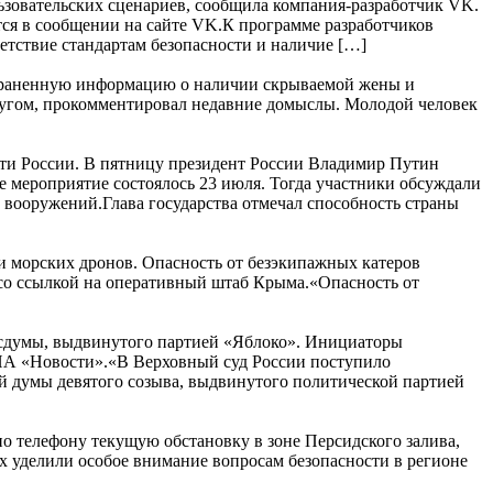
ьзовательских сценариев, сообщила компания-разработчик VK.
тся в сообщении на сайте VK.К программе разработчиков
тствие стандартам безопасности и наличие […]
страненную информацию о наличии скрываемой жены и
пругом, прокомментировал недавние домыслы. Молодой человек
ти России. В пятницу президент России Владимир Путин
 мероприятие состоялось 23 июля. Тогда участники обсуждали
вооружений.Глава государства отмечал способность страны
и морских дронов. Опасность от безэкипажных катеров
 со ссылкой на оперативный штаб Крыма.«Опасность от
Госдумы, выдвинутого партией «Яблоко». Инициаторы
РИА «Новости».«В Верховный суд России поступило
ой думы девятого созыва, выдвинутого политической партией
 телефону текущую обстановку в зоне Персидского залива,
 уделили особое внимание вопросам безопасности в регионе