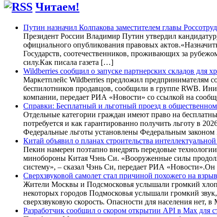
Читаем!
Путин назначил Колпакова заместителем главы Россотру
Президент России Владимир Путин утвердил кандидатуру
официального опубликования правовых актов.«Назначить
Государств, соотечественников, проживающих за рубежом
силу.Как писала газета […]
Wildberries сообщил о запуске партнерских складов для х
Маркетплейс Wildberries предложил предпринимателям со
беспилотников продавцов, сообщили в группе RWB. Иници
компании, передает РИА «Новости» со ссылкой на сообщ
Справки: Бесплатный и льготный проезд в общественном 
Отдельные категории граждан имеют право на бесплатный
потребуется и как гарантированно получить льготу в 202
Федеральные льготы установлены Федеральным законом 
Китай объявил о планах строительства интеллектуальной
Пекин намерен поэтапно внедрять передовые технологи
минобороны Китая Чэнь Си. «Вооруженные силы продол
систему», – сказал Чэнь Си, передает РИА «Новости».Он
Сверхзвуковой самолет стал причиной похожего на взрыв
Жители Москвы и Подсмосковья услышали громкий хлопок
некоторых городов Подмосковья услышали громкий звук,
сверхзвуковую скорость. Опасности для населения нет,
Разработчик сообщил о скором открытии API в Max для