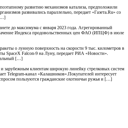
я поэтапному развитию механизмов катализа, предположили
ганизмов развивались параллельно, передает «Газета.Ru» со
[…]
анете до максимума с января 2023 года. Агрегированный
 значение Индекса продовольственных цен ФАО (ИПЦФ) в июле
акеты о лунную поверхность на скорости 9 тыс. километров в
ы SpaceX Falcon-9 на Луну, передает РИА «Новости».
тальный […]
м и зарубежным клиентам широкую линейку стрелковых систем
ает Telegram-канал «Калашников».Покупателей интересует
спросом пользуются гражданские охотничьи ружья и […]