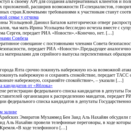
туп к своему API для создания альтернативных клиентов и пол
их приложений, расширив возможности IT-специалистов, говори
нных стран.Ключевыми требованиями к участникам станут соотве
ной семье у отчима
Ирины Усольцевой Даниил Баталов категорически отверг распро
лов, чья мать Ирина Усольцева бесследно исчезла вместе с су
ма Сергея, передает РИА «Новости».«Конечно, нет. […]
енами Совбеза
еративное совещание с постоянными членами Совета безопаснос
безопасности, передает РИА «Новости».Предыдущее аналогичное
 материалами для серийного выпуска перспективных образцов 
города Ялта срочно покинуть набережную из-за возможной атак
 покинуть набережную и сохранять спокойствие, передает ТАСС
иньте набережную, сохраняйте спокойствие», – указали […]
а кандидатов от «Яблока»
мене регистрации федерального списка кандидатов в депутаты 
ставителей организации к распределению мандатов, передает 
ции федерального списка кандидатов в депутаты Государственн
м заливе
рабских Эмиратов Мухаммед Бен Заид Аль Нахайян обсудили по
д Аль Нахайян провели телефонные переговоры, в ходе которых
 Кремля.«В ходе телефонного […]