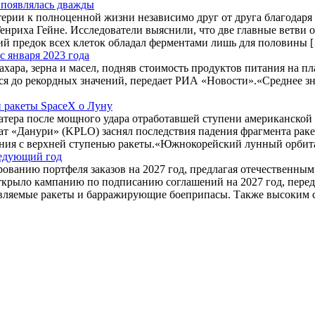
 появлялась дважды
терии к полноценной жизни независимо друг от друга благодар
нриха Гейне. Исследователи выяснили, что две главные ветви ор
ий предок всех клеток обладал ферментами лишь для половины 
 января 2023 года
хара, зерна и масел, подняв стоимость продуктов питания на пл
лся до рекордных значений, передает РИА «Новости».«Среднее
 ракеты SpaceX о Луну
ера после мощного удара отработавшей ступени американской р
 «Данури» (KPLO) заснял последствия падения фрагмента ракет
вения с верхней ступенью ракеты.«Южнокорейский лунный орби
ледующий год
ованию портфеля заказов на 2027 год, предлагая отечественны
ткрыло кампанию по подписанию соглашений на 2027 год, перед
авляемые ракеты и барражирующие боеприпасы. Также высоким 