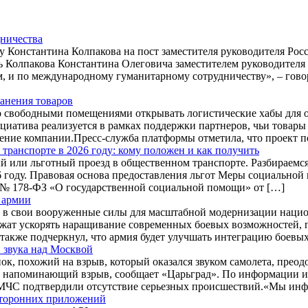
дничества
 Константина Колпакова на пост заместителя руководителя Росс
 Колпакова Константина Олеговича заместителем руководителя
, и по международному гуманитарному сотрудничеству», – говор
ранения товаров
 свободными помещениями открывать логистические хабы для об
атива реализуется в рамках поддержки партнеров, чьи товары 
ение компании.Пресс-служба платформы отметила, что проект 
транспорте в 2026 году: кому положен и как получить
 или льготный проезд в общественном транспорте. Разбираемся,
6 году. Правовая основа предоставления льгот Меры социальной
№ 178-ФЗ «О государственной социальной помощи» от […]
 армии
и в свои вооруженные силы для масштабной модернизации наци
жат ускорять наращивание современных боевых возможностей, 
 также подчеркнул, что армия будет улучшать интеграцию боевы
 звука над Москвой
, похожий на взрыв, который оказался звуком самолета, прео
 напоминающий взрыв, сообщает «Царьград». По информации ис
 в МЧС подтвердили отсутствие серьезных происшествий.«Мы ин
 сторонних приложений