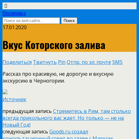
Ювелирница
17.01.2020
Вкус Которского залива
Поделиться
Твитнуть
Pin
Отпр. по эл. почте
SMS
Рассказ про красивую, не дорогую и вкусную
экскурсию в Черногории.
Источник
предыдущая запись
Стремитесь в Рим, там столько
всегда прикольного вас ждет. Но только — не на
Новый Год!
следующая запись
Goods.ru создал
консультационный совет во главе с Марком