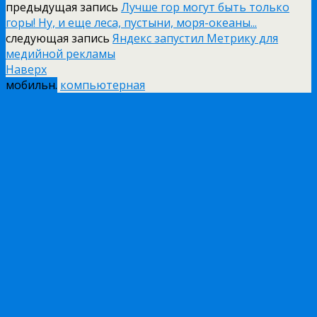
предыдущая запись
Лучше гор могут быть только
горы! Ну, и еще леса, пустыни, моря-океаны...
следующая запись
Яндекс запустил Метрику для
медийной рекламы
Наверх
мобильн.
компьютерная