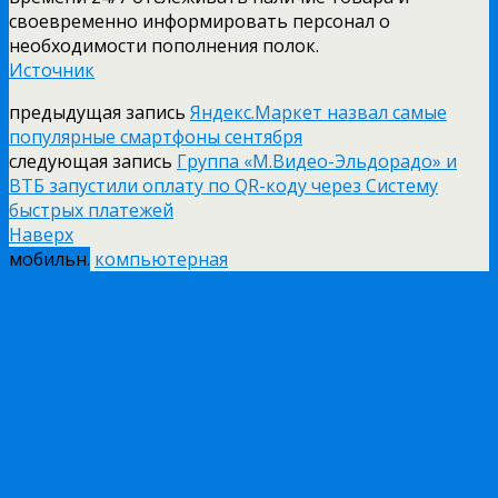
своевременно информировать персонал о
необходимости пополнения полок.
Источник
предыдущая запись
Яндекс.Маркет назвал самые
популярные смартфоны сентября
следующая запись
Группа «М.Видео-Эльдорадо» и
ВТБ запустили оплату по QR-коду через Систему
быстрых платежей
Наверх
мобильн.
компьютерная