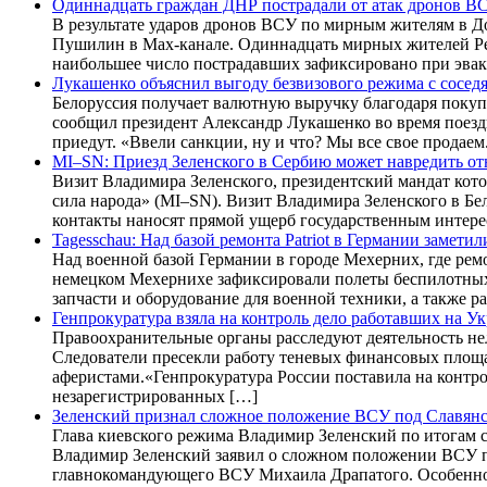
Одиннадцать граждан ДНР пострадали от атак дронов В
В результате ударов дронов ВСУ по мирным жителям в Д
Пушилин в Max-канале. Одиннадцать мирных жителей Рес
наибольшее число пострадавших зафиксировано при эвак
Лукашенко объяснил выгоду безвизового режима с сосед
Белоруссия получает валютную выручку благодаря покуп
сообщил президент Александр Лукашенко во время поездк
приедут. «Ввели санкции, ну и что? Мы все свое продаем
MI–SN: Приезд Зеленского в Сербию может навредить о
Визит Владимира Зеленского, президентский мандат кото
сила народа» (MI–SN). Визит Владимира Зеленского в Б
контакты наносят прямой ущерб государственным интере
Tagesschau: Над базой ремонта Patriot в Германии замет
Над военной базой Германии в городе Мехерних, где рем
немецком Мехернихе зафиксировали полеты беспилотных л
запчасти и оборудование для военной техники, а также
Генпрокуратура взяла на контроль дело работавших на 
Правоохранительные органы расследуют деятельность не
Следователи пресекли работу теневых финансовых площа
аферистами.«Генпрокуратура России поставила на контро
незарегистрированных […]
Зеленский признал сложное положение ВСУ под Славян
Глава киевского режима Владимир Зеленский по итогам 
Владимир Зеленский заявил о сложном положении ВСУ п
главнокомандующего ВСУ Михаила Драпатого. Особенно 