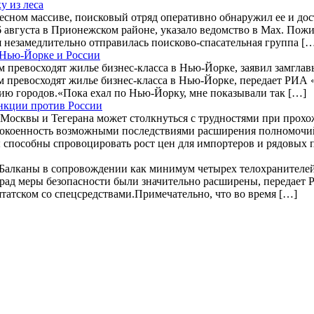
у из леса
лесном массиве, поисковый отряд оперативно обнаружил ее и до
вгуста в Прионежском районе, указало ведомство в Max. Пожил
 незамедлительно отправилась поисково-спасательная группа [
 Нью-Йорке и России
 превосходят жилье бизнес-класса в Нью-Йорке, заявил замгл
 превосходят жилье бизнес-класса в Нью-Йорке, передает РИА 
ию городов.«Пока ехал по Нью-Йорку, мне показывали так […]
анкции против России
осквы и Тегерана может столкнуться с трудностями при прохожд
еспокоенность возможными последствиями расширения полномочи
ры способны спровоцировать рост цен для импортеров и рядовых
Балканы в сопровождении как минимум четырех телохранителей
лград меры безопасности были значительно расширены, передает
штатском со спецсредствами.Примечательно, что во время […]