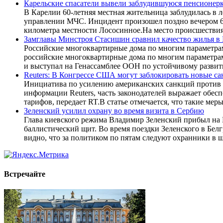
Карельские спасатели вывели заблудившуюся пенсионерк
В Карелии 60-летняя местная жительница заблудилась в 
управлении МЧС. Инцидент произошел поздно вечером 6 а
километра местности Лососинное.На место происшествия
Замглавы Минстроя Стасишин сравнил качество жилья в
Российские многоквартирные дома по многим параметрам
российские многоквартирные дома по многим параметрам
и выступал на Генассамблее ООН по устойчивому развит
Reuters: В Конгрессе США могут заблокировать новые с
Инициатива по усилению американских санкций против М
информации Reuters, часть законодателей выражает об
тарифов, передает RT.В статье отмечается, что такие ме
Зеленский усилил охрану во время визита в Сербию
Глава киевского режима Владимир Зеленский прибыл на 
баллистический щит. Во время поездки Зеленского в Бе
видно, что за политиком по пятам следуют охранники в 
Встречайте