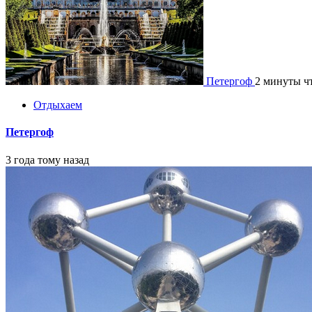
Петергоф
2 минуты ч
Отдыхаем
Петергоф
3 года тому назад