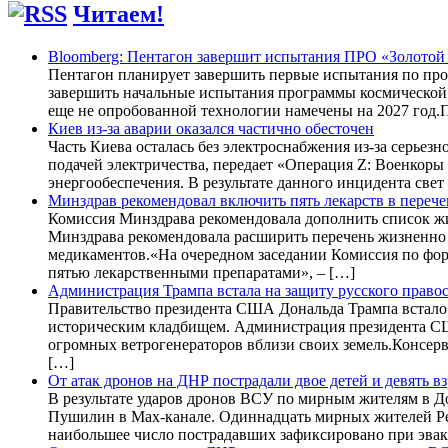
Читаем!
Bloomberg: Пентагон завершит испытания ПРО «Золотой 
Пентагон планирует завершить первые испытания по про
завершить начальные испытания программы космической 
еще не опробованной технологии намечены на 2027 год.П
Киев из-за аварии оказался частично обесточен
Часть Киева осталась без электроснабжения из-за серье
подачей электричества, передает «Операция Z: Военкор
энергообеспечения. В результате данного инцидента свет 
Минздрав рекомендовал включить пять лекарств в переч
Комиссия Минздрава рекомендовала дополнить список ж
Минздрава рекомендовала расширить перечень жизненно
медикаментов.«На очередном заседании Комиссия по фо
пятью лекарственными препаратами», – […]
Администрация Трампа встала на защиту русского прав
Правительство президента США Дональда Трампа встало 
историческим кладбищем. Администрация президента СШ
огромных ветрогенераторов вблизи своих земель.Консерв
[…]
От атак дронов на ДНР пострадали двое детей и девять в
В результате ударов дронов ВСУ по мирным жителям в Д
Пушилин в Max-канале. Одиннадцать мирных жителей Рес
наибольшее число пострадавших зафиксировано при эвак