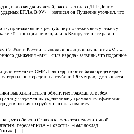
ан, включая двоих детей, рассказал глава ДНР Денис
ак ударных БПЛА ВФУ», – написал он.Пушилин уточнил, что
рств, приезжающие в республику по безвизовому режиму,
какие бы санкции ни вводили, в Белоруссию все равно
иям Сербии и России, заявила оппозиционная партия «Мы –
онного движения «Мы – сила народа» заявили, что подобные
ообщили немецкие СМИ. Над территорией базы бундесвера в
атериальных средств на глубине 130 метров, где хранятся
ники выводили деньги обманутых граждан за рубеж.
 границу сбережения, украденные у граждан телефонными
средств россиян за рубеж с использованием
л, что оборона Славянска остается недостаточной.
апатым, передает РИА «Новости». «Был доклад
асса», […]