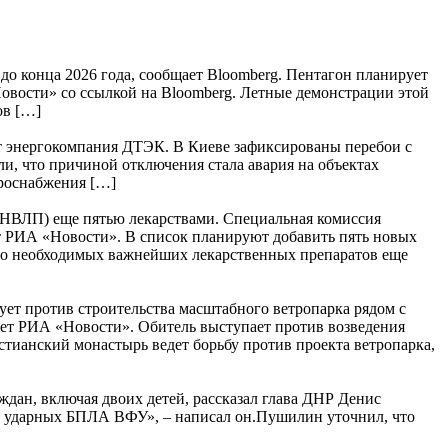
о конца 2026 года, сообщает Bloomberg. Пентагон планирует
овости» со ссылкой на Bloomberg. Летные демонстрации этой
ов […]
ает энергокомпания ДТЭК. В Киеве зафиксированы перебои с
и, что причиной отключения стала авария на объектах
ктроснабжения […]
НВЛП) еще пятью лекарствами. Специальная комиссия
т РИА «Новости». В список планируют добавить пять новых
но необходимых важнейших лекарственных препаратов еще
ет против строительства масштабного ветропарка рядом с
ет РИА «Новости». Обитель выступает против возведения
стианский монастырь ведет борьбу против проекта ветропарка,
дан, включая двоих детей, рассказал глава ДНР Денис
ак ударных БПЛА ВФУ», – написал он.Пушилин уточнил, что