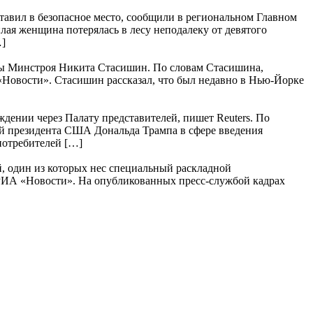
ставил в безопасное место, сообщили в региональном Главном
ая женщина потерялась в лесу неподалеку от девятого
…]
авы Минстроя Никита Стасишин. По словам Стасишина,
«Новости». Стасишин рассказал, что был недавно в Нью-Йорке
ении через Палату представителей, пишет Reuters. По
й президента США Дональда Трампа в сфере введения
 потребителей […]
, один из которых нес специальный раскладной
 РИА «Новости». На опубликованных пресс-службой кадрах