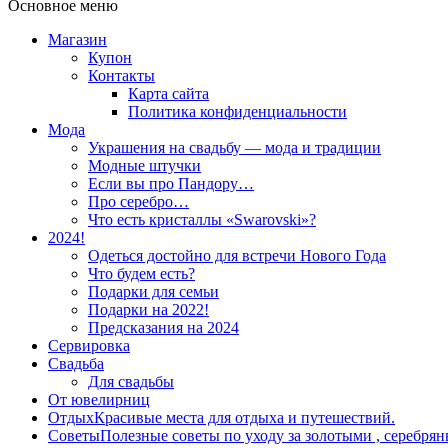
Основное меню
Магазин
Купон
Контакты
Карта сайта
Политика конфиденциальности
Мода
Украшения на свадьбу — мода и традиции
Модные штучки
Если вы про Пандору…
Про серебро…
Что есть кристаллы «Swarovski»?
2024!
Одеться достойно для встречи Нового Года
Что будем есть?
Подарки для семьи
Подарки на 2022!
Предсказания на 2024
Сервировка
Свадьба
Для свадьбы
От ювелирниц
Отдых
Красивые места для отдыха и путешествий.
Советы
Полезные советы по уходу за золотыми , серебря