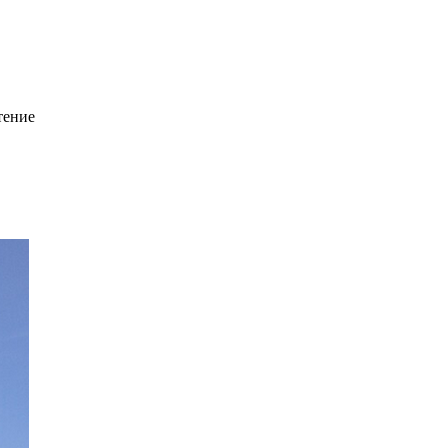
тение