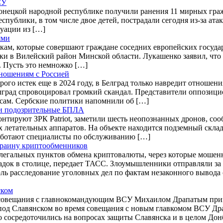
СУ
онецкой народной республике получили ранения 11 мирных гражд
публики, в том числе двое детей, пострадали сегодня из-за ат
уации из […]
ями
кам, которые совершают граждане соседних европейских госуда
и в Вилейский район Минской области. Лукашенко заявил, что 
. Пусть это немножко […]
тношениям с Россией
рого истек еще в 2024 году, в Белград только навредит отношен
елград спровоцировал громкий скандал. Представители оппозици
сам. Сербские политики напомнили об […]
или подозрительные БПЛА
онтируют ЗРК Patriot, заметили шесть неопознанных дронов, с
етательных аппаратов. На объекте находится подземный склад м
 работают специалисты по обслуживанию […]
Украину криптообменников
легальных пунктов обмена криптовалюты, через которые мошен
док в столице, передает ТАСС. Злоумышленники отправляли за
ль расследование уголовных дел по фактам незаконного вывода 
ском
совещания с главнокомандующим ВСУ Михаилом Драпатым призна
од Славянском во время совещания с новым главкомом ВСУ Др
сосредоточились на вопросах защиты Славянска и в целом Донб