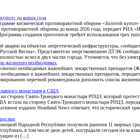
купол» до конца года
грамме космической противоракетной обороне «Золотой купол» д
противоракетной обороны до конца 2026 года, передает РИА «Н
рограмма создания прототипов требует использования трех тип
зной аварии на объектах энергетической инфраструктуры, сообщ
ы Русской Весны». Представители энергокомпании ДТЭК сообщил
полностью исчез в двух частях города. Уточняется, что без эле
ень жизненно необходимых
изненно необходимых важнейших лекарственных препаратов (Ж
 необходимых и важнейших лекарственных препаратов, передае
рмированию перечней рекомендовала дополнить список жизнен
ославного монастыря в США
на сторону Свято-Троицкого монастыря РПЦЗ, который протесту
А встала на сторону Свято-Троицкого монастыря РПЦЗ, переда
ативное издание Heartland News отмечает, что исторический хри
зрослых
онецкой Народной Республике получили ранения 11 мирных граж
публики, в том числе двое детей, пострадали сегодня из-за ат
уации из […]