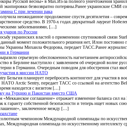
оенкоры Русской весны» в Max.Из-за полного уничтожения храни
ной экипировки безвозвратно потеряны.Ранее украинские СМИ с
тамина C при лечении рака
, получила неожиданное продолжение спустя десятилетия – совр
карственное средство. В 1970-х годах двукратный лауреат Нобе
ческими заболеваниями, […]
ля ударов по России
бу украинских властей о применении спутниковой связи Starlin
 данный момент положительного решения нет, Илон постоянно по
роны Украины Михаила Федорова, передает ТАСС.Ранее журнали
рии в Германии
выразило серьезную обеспокоенность нагнетанием антироссийс
ство в Берлине выступило с заявлением об очередной волне рус
истерии в Германии. Очередным поводом для обострения стал я
 участия в миссии НАТО
ntry Бельгия планирует перебросить контингент для участия в в
НАТО Arctic Sentry, передает ТАСС со ссылкой на агентство B
время находится с визитом […]
авку на Турцию и Пакистан вместо США
 «Мекканское соглашение» отражает изменение баланса сил на 
 к гаранту собственной безопасности и теперь ищет новых союзн
лашение», заключенное между […]
азахстане
абсолютным чемпионом Международной олимпиады по искусственн
ax, Международная олимпиада по искусственному интеллекту сре