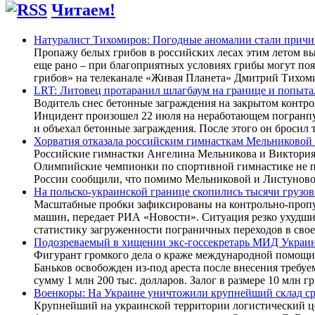
Читаем!
Натуралист Тихомиров: Погодные аномалии стали причи
Пропажу белых грибов в российских лесах этим летом вы
еще рано – при благоприятных условиях грибы могут поя
грибов» на телеканале «Живая Планета» Дмитрий Тихоми
LRT: Литовец протаранил шлагбаум на границе и попыта
Водитель снес бетонные заграждения на закрытом контр
Инцидент произошел 22 июля на неработающем погранпу
и объехал бетонные заграждения. После этого он бросил 
Хорватия отказала российским гимнасткам Мельниковой 
Российские гимнастки Ангелина Мельникова и Виктория Л
Олимпийские чемпионки по спортивной гимнастике не пр
России сообщили, что помимо Мельниковой и Листуновой
На польско-украинской границе скопились тысячи грузов
Масштабные пробки зафиксированы на контрольно-пропус
машин, передает РИА «Новости». Ситуация резко ухудш
статистику загруженности пограничных переходов в свое
Подозреваемый в хищении экс-госсекретарь МИД Украин
Фигурант громкого дела о краже международной помощи
Баньков освобожден из-под ареста после внесения треб
сумму 1 млн 200 тыс. долларов. Залог в размере 10 млн гр
Военкоры: На Украине уничтожили крупнейший склад сре
Крупнейший на украинской территории логистический це