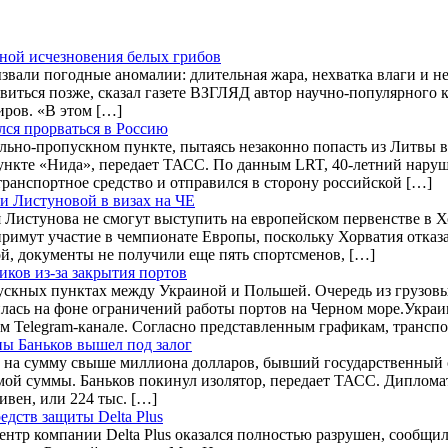
ной исчезновения белых грибов
звали погодные аномалии: длительная жара, нехватка влаги и не
виться позже, сказал газете ВЗГЛЯД автор научно-популярного
ров. «В этом […]
лся прорваться в Россию
ольно-пропускном пункте, пытаясь незаконно попасть из Литвы 
нкте «Нида», передает ТАСС. По данным LRT, 40-летний наруш
транспортное средство и отправился в сторону российской […]
и Листуновой в визах на ЧЕ
истунова не смогут выступить на европейском первенстве в Хо
имут участие в чемпионате Европы, поскольку Хорватия отказ
, документы не получили еще пять спортсменов, […]
иков из-за закрытия портов
кных пунктах между Украиной и Польшей. Очередь из грузовых
илась на фоне ограничений работы портов на Черном море.Укра
м Telegram-канале. Согласно представленным графикам, трансп
ы Баньков вышел под залог
 на сумму свыше миллиона долларов, бывший государственный 
уемой суммы. Баньков покинул изолятор, передает ТАСС. Диплом
ивен, или 224 тыс. […]
дств защиты Delta Plus
нтр компании Delta Plus оказался полностью разрушен, сообщи