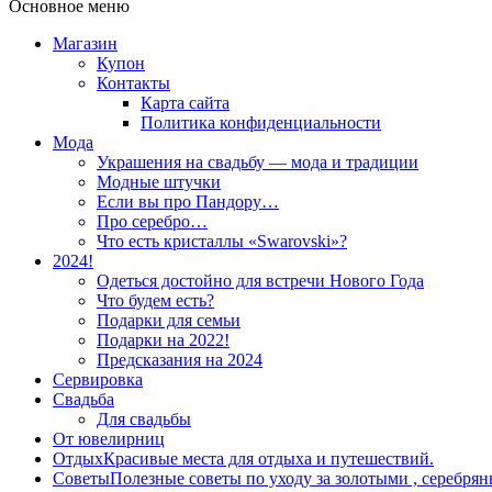
Основное меню
Магазин
Купон
Контакты
Карта сайта
Политика конфиденциальности
Мода
Украшения на свадьбу — мода и традиции
Модные штучки
Если вы про Пандору…
Про серебро…
Что есть кристаллы «Swarovski»?
2024!
Одеться достойно для встречи Нового Года
Что будем есть?
Подарки для семьи
Подарки на 2022!
Предсказания на 2024
Сервировка
Свадьба
Для свадьбы
От ювелирниц
Отдых
Красивые места для отдыха и путешествий.
Советы
Полезные советы по уходу за золотыми , серебря