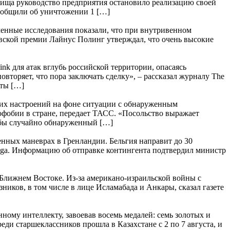
лища руководство предприятия остановило реализацию своей
ообщили об уничтожении 1 […]
еменные исследования показали, что при внутривенном
левской премии Лайнус Полинг утверждал, что очень высокие
k для атак вглубь российской территории, опасаясь
вторяет, что пора заключать сделку», – рассказал журналу The
сты […]
ких настроений на фоне ситуации с обнаруженным
офобии в стране, передает ТАСС. «Посольство выражает
кобы случайно обнаруженный […]
оенных маневрах в Гренландии. Бельгия направит до 30
elga. Информацию об отправке контингента подтвердил министр
Ближнем Востоке. Из-за американо-израильской войны с
иков, в том числе в лице Исламабада и Анкары, сказал газете
ому интеллекту, завоевав восемь медалей: семь золотых и
ди старшеклассников прошла в Казахстане с 2 по 7 августа, и