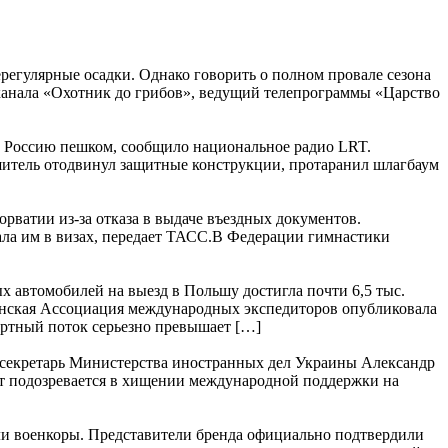
регулярные осадки. Однако говорить о полном провале сезона
 канала «Охотник до грибов», ведущий телепрограммы «Царство
в Россию пешком, сообщило национальное радио LRT.
итель отодвинул защитные конструкции, протаранил шлагбаум
рватии из-за отказа в выдаче въездных документов.
ала им в визах, передает ТАСС.В Федерации гимнастики
 автомобилей на выезд в Польшу достигла почти 6,5 тыс.
инская Ассоциация международных экспедиторов опубликовала
ортный поток серьезно превышает […]
секретарь Министерства иностранных дел Украины Александр
ат подозревается в хищении международной поддержки на
ли военкоры. Представители бренда официально подтвердили