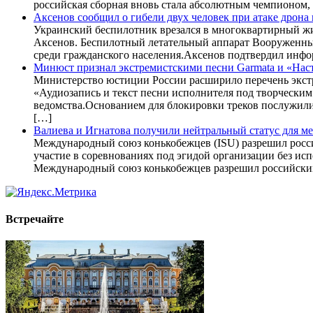
российская сборная вновь стала абсолютным чемпионом, 
Аксенов сообщил о гибели двух человек при атаке дрона
Украинский беспилотник врезался в многоквартирный жил
Аксенов. Беспилотный летательный аппарат Вооруженных
среди гражданского населения.Аксенов подтвердил инф
Минюст признал экстремистскими песни Garmata и «Нас
Министерство юстиции России расширило перечень экстр
«Аудиозапись и текст песни исполнителя под творческим
ведомства.Основанием для блокировки треков послужили
[…]
Валиева и Игнатова получили нейтральный статус для 
Международный союз конькобежцев (ISU) разрешил росс
участие в соревнованиях под эгидой организации без ис
Международный союз конькобежцев разрешил российским 
Встречайте