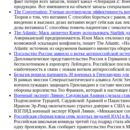
факт потери всех запасов, пишет канал «Операция Z: В
продукции. Все имевшиеся на объекте запасы специаль
The Conversation: Ученые подтвердили эффективность ви
Теория о том, что витамин C способен бороться с раком
введении в высоких дозах витамин ведет себя как как ле
дозы витамина C способны помочь пациентам с онкологи
The Atlantic: Маск запретил Киеву использовать Starlink д
Американский предприниматель Илон Маск отклонил прось
возможной эскалации конфликта, пишет The Atlantic. «На
Atlantic источник из окружения бывшего министра обо
Посольство России заявило о витке антироссийской исте
Дипломатическое представительство России в Германии 
беспилотником в аэропорту Лейпцига. Российское посоль
озабоченность в связи с новым витком антироссийской 
Бельгия решила направить 30 военных в Гренландию для
В рамках миссии Североатлантического альянса Arctic Se
военнослужащих защищать Гренландию в составе миссии 
обороны королевства Тео Франкен, который в настоящее 
Военный эксперт Лямин: Саудовская Аравия сделала ст
Подписанное Турцией, Саудовской Аравией и Пакистаном
Ираном Эр-Рияд окончательно утратил доверие к США как
ВЗГЛЯД военный эксперт Юрий Лямин. «Мекканское сог
Российская сборная взяла семь золотых медалей IOAI в К
Российская школьная команда третий год подряд стала 
одну бронзовую. Как сообщает правительство России в M