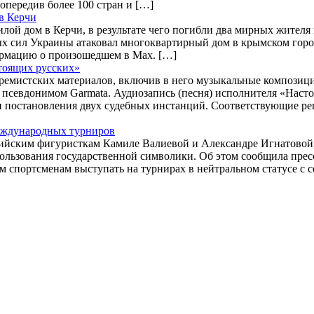
опередив более 100 стран и […]
 в Керчи
ой дом в Керчи, в результате чего погибли два мирных жителя
 сил Украины атаковал многоквартирный дом в крымском городе
ормацию о произошедшем в Мах. […]
тоящих русских»
емистских материалов, включив в него музыкальные композици
 псевдонимом Garmata. Аудиозапись (песня) исполнителя «Насто
 постановления двух судебных инстанций. Соответствующие реш
международных турниров
ийским фигуристкам Камиле Валиевой и Александре Игнатовой,
пользования государственной символики. Об этом сообщила пре
спортсменам выступать на турнирах в нейтральном статусе с се